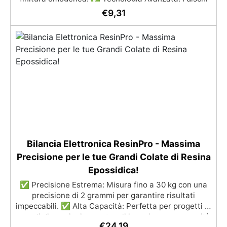
retati favoriscono l'aspirazione della polvere,
€
9,31
garantendo un ambiente di lavoro pulito e una
finitura perfetta. ✅ Finitura Luminosa: Dopo l'uso dei
dischi, puoi lucidare con Gelcoat 3M per una
superficie liscia e lucida, o ottenere una finitura
satinata con Olio Cera Dura Satinata della Osmo. ✅
Ideale per Resina: Perfetto per creare superfici
rifinite, lisce e professionali, anche per principianti.
Bilancia Elettronica ResinPro - Massima
Precisione per le tue Grandi Colate di Resina
Epossidica!
✅ Precisione Estrema: Misura fino a 30 kg con una
precisione di 2 grammi per garantire risultati
impeccabili. ✅ Alta Capacità: Perfetta per progetti di
grandi dimensioni come tavoli in resina, con capacità
€
24,19