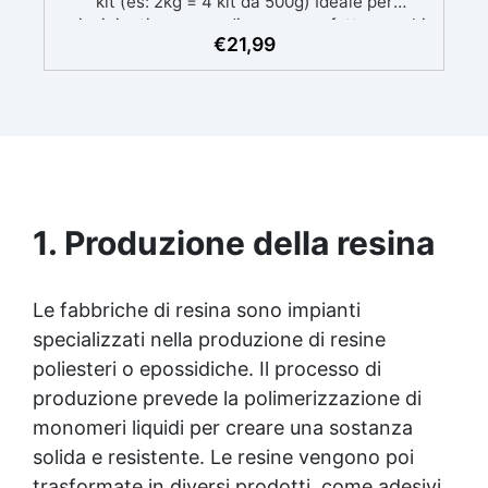
kit (es: 2kg = 4 kit da 500g) Ideale per
principianti: a prova di errore, perfetta per chi
€
21,99
inizia. Sempre lucida: garantisce una finitura
brillante e uniforme in ogni condizione.
Facilissima da usare: rapporto di miscelazione
intuitivo basta mescolare i 2 componenti in
parti uguali Versatile e creativa: adatta per
colate, rivestimenti e colorabile a piacere.
Resistente : lucentezza duratura e alta
resistenza a graffi e umidità.
1. Produzione della resina
Le fabbriche di resina sono impianti
specializzati nella produzione di resine
poliesteri o epossidiche. Il processo di
produzione prevede la polimerizzazione di
monomeri liquidi per creare una sostanza
solida e resistente. Le resine vengono poi
trasformate in diversi prodotti, come adesivi,