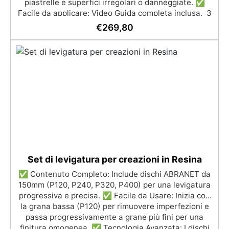
piastrelle e superfici irregolari o danneggiate. ✅
Facile da applicare: Video Guida completa inclusa, 3
semplici passaggi, dalla preparazione della superficie
€
269,80
alla finitura protettiva antigraffio. ✅ Risultati
professionali: Sistema autolivellante, resistente ai
raggi UV, duraturo e con finitura lucida o satinata. ✅
Personalizzabile: Disponibile in kit per metrature da
2m² a 100m², con una vasta gamma di pigmenti
selezionabili.
Set di levigatura per creazioni in Resina
✅ Contenuto Completo: Include dischi ABRANET da
150mm (P120, P240, P320, P400) per una levigatura
progressiva e precisa. ✅ Facile da Usare: Inizia con
la grana bassa (P120) per rimuovere imperfezioni e
passa progressivamente a grane più fini per una
finitura omogenea. ✅ Tecnologia Avanzata: I dischi