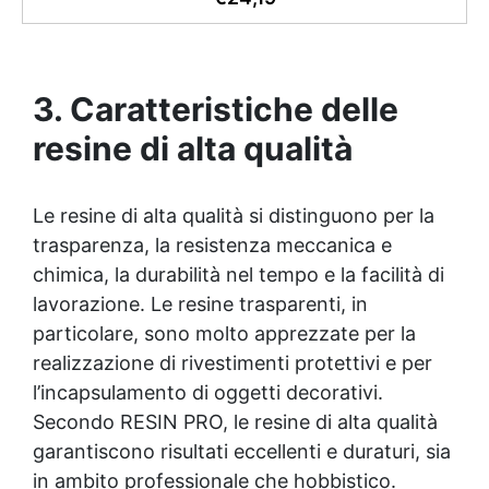
fino a 30 kg. ✅ Efficienza Superiore: Minimizza il
rischio di esotermia e riduce gli errori per risultati
ottimali. ✅ Facilità d'Uso: Calibrata e semplice da
usare, ideale per lavorare con resina epossidica. ✅
Risparmio di Tempo: Misura e prepara la resina
3. Caratteristiche delle
velocemente per ottimizzare i tuoi progetti.
resine di alta qualità
Le resine di alta qualità si distinguono per la
trasparenza, la resistenza meccanica e
chimica, la durabilità nel tempo e la facilità di
lavorazione. Le resine trasparenti, in
particolare, sono molto apprezzate per la
realizzazione di rivestimenti protettivi e per
l’incapsulamento di oggetti decorativi.
Secondo RESIN PRO, le resine di alta qualità
garantiscono risultati eccellenti e duraturi, sia
in ambito professionale che hobbistico.