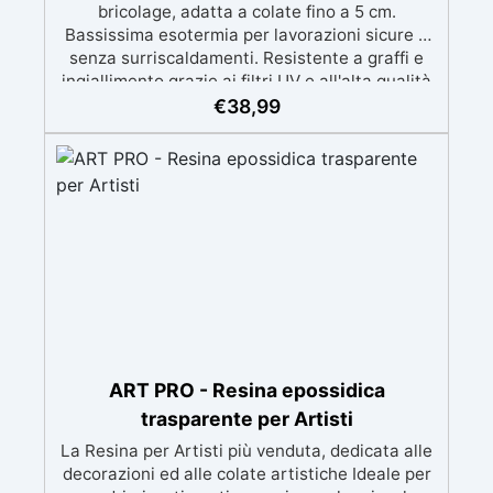
bricolage, adatta a colate fino a 5 cm.
Bassissima esotermia per lavorazioni sicure e
senza surriscaldamenti. Resistente a graffi e
ingiallimento grazie ai filtri UV e all'alta qualità
meccanica. Bassa viscosità per eliminare bolle
€
38,99
d'aria e ottenere finiture lisce. Sicura, atossica,
BPA/VOC free e certificata per il contatto
prolungato con la pelle.
ART PRO - Resina epossidica
trasparente per Artisti
La Resina per Artisti più venduta, dedicata alle
decorazioni ed alle colate artistiche Ideale per