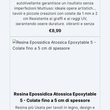
autolivellante garantisce un risultato senza
imperfezioni Multiuso: ideale opere artistiche,
tavoli e piccole creazioni con colate da 1 mm a 2
cm Resistente ai graffi e ai raggi UV,
garantendo opere durature, vibranti e senza
ingiallimenti nel tempo Bassa viscosità e
€
8,99
formula anti-bolle per risultati impeccabili,
perfetti per colate di stampi e inglobamenti
Certificata Atossica post catalisi per contatto
con la pelle, BPA free e VoC Free
Resina Epossidica Atossica Epoxytable
5 - Colate fino a 5 cm di spessore
Resina più Usata per tavoli in legno, design e