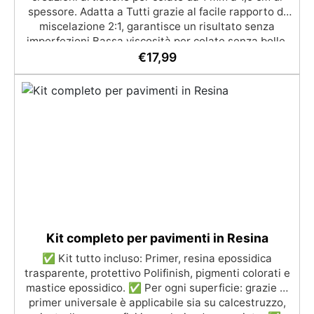
spessore. Adatta a Tutti grazie al facile rapporto di
miscelazione 2:1, garantisce un risultato senza
imperfezioni Bassa viscosità per colate senza bolle,
compatibile con legno, silicone, vetro, metallo e altri
€
17,99
materiali. Certificata post-catalisi atossica e sicura
per il contatto con la pelle, Bpa Free e senza Solventi
(Voc Free) Superficie lucida, autolivellante e con filtri
UV anti-ingiallimento per una finitura durevole e
brillante.
Kit completo per pavimenti in Resina
✅ Kit tutto incluso: Primer, resina epossidica
trasparente, protettivo Polifinish, pigmenti colorati e
mastice epossidico. ✅ Per ogni superficie: grazie al
primer universale è applicabile sia su calcestruzzo,