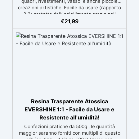
quadri, rivestimenti, vassoi e anche piccole
creazioni artistiche. Facile da usare (rapporto
3:2) protetta dall’ingiallimento grazie agli
speciali filtri UV Formula densa : non cola via,
€
21,99
mantenendo i design precisi e puliti. Indurisce
in 12-24h garantendo una superficie lucida e
brillante
Resina Trasparente Atossica
EVERSHINE 1:1 - Facile da Usare e
Resistente all'umidità!
Confezioni pratiche da 500g , le quantità
maggior saranno forniti con multipli di questo