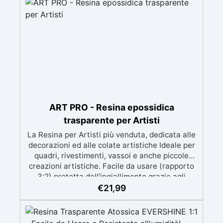
prolungato con la pelle.
ART PRO - Resina epossidica
trasparente per Artisti
La Resina per Artisti più venduta, dedicata alle
decorazioni ed alle colate artistiche Ideale per
quadri, rivestimenti, vassoi e anche piccole
creazioni artistiche. Facile da usare (rapporto
3:2) protetta dall’ingiallimento grazie agli
speciali filtri UV Formula densa : non cola via,
€
21,99
mantenendo i design precisi e puliti. Indurisce
in 12-24h garantendo una superficie lucida e
brillante