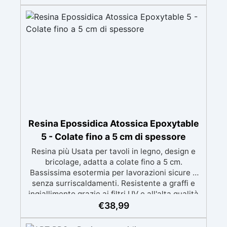
perfetti per colate di stampi e inglobamenti
Certificata Atossica post catalisi per contatto
con la pelle, BPA free e VoC Free
Resina Epossidica Atossica Epoxytable
5 - Colate fino a 5 cm di spessore
Resina più Usata per tavoli in legno, design e
bricolage, adatta a colate fino a 5 cm.
Bassissima esotermia per lavorazioni sicure e
senza surriscaldamenti. Resistente a graffi e
ingiallimento grazie ai filtri UV e all'alta qualità
meccanica. Bassa viscosità per eliminare bolle
€
38,99
d'aria e ottenere finiture lisce. Sicura, atossica,
BPA/VOC free e certificata per il contatto