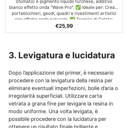
Sfumato) e pigmento liquido turchese, additivo
bianco effetto onda "Wave Pro". ✅ Ideale per: Creare
portabicchieri, geodi, quadri e rivestimenti artistici
con effetto onda naturale. ✅ Tecnica di Colata:
Colare la resina scura lontano dalla "riva" e usare
€
25,99
l'additivo bianco per creare l'effetto onda. ✅ Ritocchi
finali: Utilizza resina mescolata al pigmento bianco
per rifinire e ottenere la texture ideale. ✅
Consigliato: Resina epossidica Art Pro o Art Pro
3. Levigatura e lucidatura
Deluxe per la migliore resa grazie alla sua alta
viscosità.
Dopo l’applicazione del primer, è necessario
procedere con la levigatura della resina per
eliminare eventuali imperfezioni, bolle d’aria o
irregolarità superficiali. Utilizzare carta
vetrata a grana fine per levigare la resina in
modo uniforme. Una volta levigata, è
possibile procedere con la lucidatura per
ottenere un risultato finale brillante e