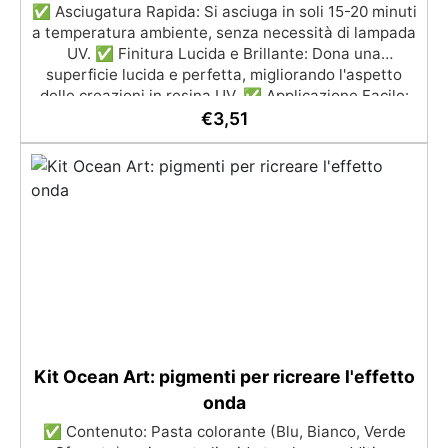
✅ Asciugatura Rapida: Si asciuga in soli 15-20 minuti
a temperatura ambiente, senza necessità di lampada
UV. ✅ Finitura Lucida e Brillante: Dona una
superficie lucida e perfetta, migliorando l'aspetto
delle creazioni in resina UV. ✅ Applicazione Facile:
Include un pennello per applicare facilmente la lacca
€
3,51
sulla superficie della resina. ✅ Velocità Express:
Ottieni risultati rapidi e professionali in poco tempo,
con una finitura impeccabile. ✅ Opzione per
Accelerare l'Asciugatura: Può essere accelerata con
una lampada UV (36 W) per un indurimento più
veloce.
Kit Ocean Art: pigmenti per ricreare l'effetto
onda
✅ Contenuto: Pasta colorante (Blu, Bianco, Verde