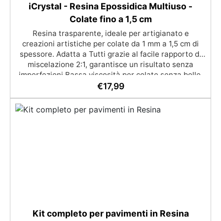
iCrystal - Resina Epossidica Multiuso -
Colate fino a 1,5 cm
Resina trasparente, ideale per artigianato e
creazioni artistiche per colate da 1 mm a 1,5 cm di
spessore. Adatta a Tutti grazie al facile rapporto di
miscelazione 2:1, garantisce un risultato senza
imperfezioni Bassa viscosità per colate senza bolle,
compatibile con legno, silicone, vetro, metallo e altri
€
17,99
materiali. Certificata post-catalisi atossica e sicura
per il contatto con la pelle, Bpa Free e senza Solventi
(Voc Free) Superficie lucida, autolivellante e con filtri
UV anti-ingiallimento per una finitura durevole e
brillante.
Kit completo per pavimenti in Resina