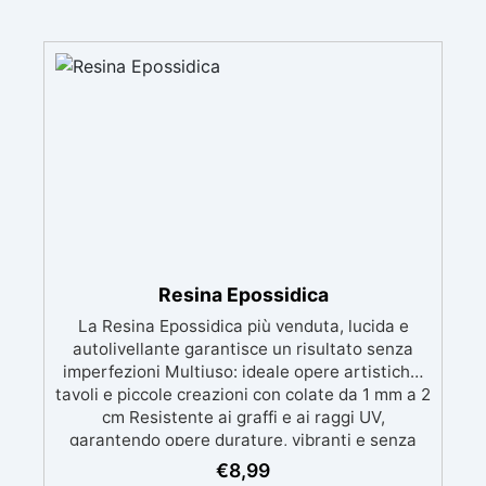
Resina Epossidica
La Resina Epossidica più venduta, lucida e
autolivellante garantisce un risultato senza
imperfezioni Multiuso: ideale opere artistiche,
tavoli e piccole creazioni con colate da 1 mm a 2
cm Resistente ai graffi e ai raggi UV,
garantendo opere durature, vibranti e senza
ingiallimenti nel tempo Bassa viscosità e
€
8,99
formula anti-bolle per risultati impeccabili,