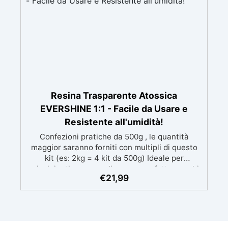
Resina Trasparente Atossica
EVERSHINE 1:1 - Facile da Usare e
Resistente all'umidità!
Confezioni pratiche da 500g , le quantità
maggior saranno forniti con multipli di questo
kit (es: 2kg = 4 kit da 500g) Ideale per
principianti: a prova di errore, perfetta per chi
€
21,99
inizia. Sempre lucida: garantisce una finitura
brillante e uniforme in ogni condizione.
Facilissima da usare: rapporto di miscelazione
intuitivo basta mescolare i 2 componenti in
parti uguali Versatile e creativa: adatta per