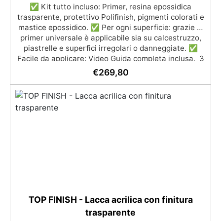
✅ Kit tutto incluso: Primer, resina epossidica
trasparente, protettivo Polifinish, pigmenti colorati e
mastice epossidico. ✅ Per ogni superficie: grazie al
primer universale è applicabile sia su calcestruzzo,
piastrelle e superfici irregolari o danneggiate. ✅
Facile da applicare: Video Guida completa inclusa, 3
semplici passaggi, dalla preparazione della superficie
€
269,80
alla finitura protettiva antigraffio. ✅ Risultati
professionali: Sistema autolivellante, resistente ai
raggi UV, duraturo e con finitura lucida o satinata. ✅
Personalizzabile: Disponibile in kit per metrature da
2m² a 100m², con una vasta gamma di pigmenti
selezionabili.
TOP FINISH - Lacca acrilica con finitura
trasparente