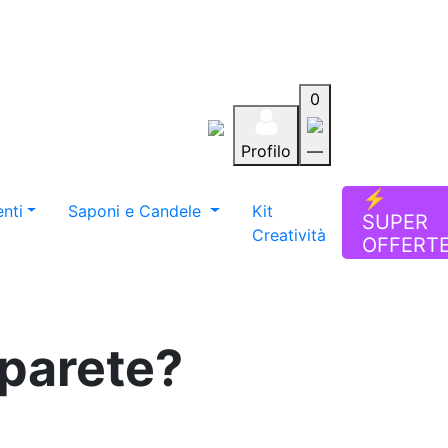
0
Profilo
—
Aiuto
Preferiti
Blog
⚡
nti
Saponi e Candele
Kit
SUPER
Creatività
OFFERT
 parete?