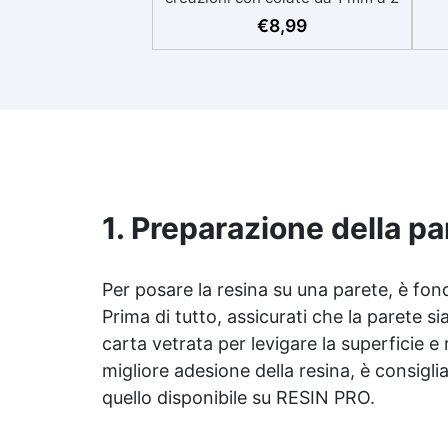
eso
cm Resistente ai graffi e ai raggi
€
8,99
UV, garantendo opere durature,
vibranti e senza ingiallimenti nel
ing
tempo Bassa viscosità e formula
all
anti-bolle per risultati
v
impeccabili, perfetti per colate di
d'
stampi e inglobamenti
Sic
Certificata Atossica post catalisi
per contatto con la pelle, BPA
free e VoC Free
1. Preparazione della pa
Per posare la resina su una parete, è fo
Prima di tutto, assicurati che la parete sia
carta vetrata per levigare la superficie e
migliore adesione della resina, è consigli
quello disponibile su RESIN PRO.