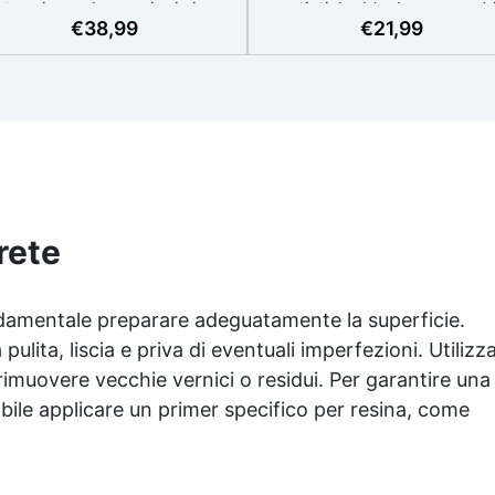
termia per lavorazioni sicure
artistiche Ideale per quadri
€
38,99
€
21,99
e senza surriscaldamenti.
rivestimenti, vassoi e anch
Resistente a graffi e
piccole creazioni artistiche
iallimento grazie ai filtri UV e
Facile da usare (rapporto 3
'alta qualità meccanica. Bassa
protetta dall’ingiallimento gr
iscosità per eliminare bolle
agli speciali filtri UV Formu
aria e ottenere finiture lisce.
densa : non cola via,
ura, atossica, BPA/VOC free e
mantenendo i design precisi
certificata per il contatto
puliti. Indurisce in 12-24h
prolungato con la pelle.
garantendo una superficie lu
e brillante
rete
ndamentale preparare adeguatamente la superficie.
 pulita, liscia e priva di eventuali imperfezioni. Utilizz
 rimuovere vecchie vernici o residui. Per garantire una
abile applicare un primer specifico per resina, come