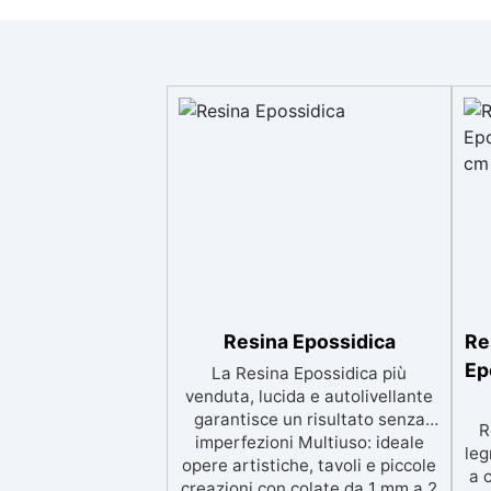
Resina Epossidica
Re
Ep
La Resina Epossidica più
venduta, lucida e autolivellante
garantisce un risultato senza
R
imperfezioni Multiuso: ideale
leg
opere artistiche, tavoli e piccole
a 
creazioni con colate da 1 mm a 2