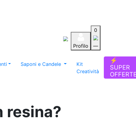
0
Profilo
—
Aiuto
Preferiti
Blog
⚡
nti
Saponi e Candele
Kit
SUPER
Creatività
OFFERT
n resina?