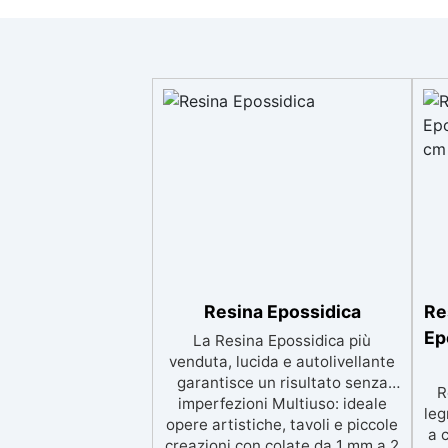
Resina Epossidica
Re
Ep
La Resina Epossidica più
venduta, lucida e autolivellante
garantisce un risultato senza
R
imperfezioni Multiuso: ideale
leg
opere artistiche, tavoli e piccole
a 
creazioni con colate da 1 mm a 2