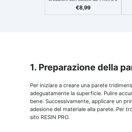
eso
cm Resistente ai graffi e ai raggi
€
8,99
UV, garantendo opere durature,
vibranti e senza ingiallimenti nel
ing
tempo Bassa viscosità e formula
all
anti-bolle per risultati
v
impeccabili, perfetti per colate di
d'
stampi e inglobamenti
Sic
Certificata Atossica post catalisi
per contatto con la pelle, BPA
free e VoC Free
1. Preparazione della pa
Per iniziare a creare una parete tridimen
adeguatamente la superficie. Pulire accur
bene. Successivamente, applicare un prim
adesione del materiale alla parete. Per trov
sito RESIN PRO.