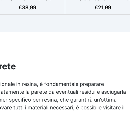
termia per lavorazioni sicure
artistiche Ideale per quadri
€
38,99
€
21,99
e senza surriscaldamenti.
rivestimenti, vassoi e anch
Resistente a graffi e
piccole creazioni artistiche
iallimento grazie ai filtri UV e
Facile da usare (rapporto 3
'alta qualità meccanica. Bassa
protetta dall’ingiallimento gr
iscosità per eliminare bolle
agli speciali filtri UV Formu
aria e ottenere finiture lisce.
densa : non cola via,
ura, atossica, BPA/VOC free e
mantenendo i design precisi
certificata per il contatto
puliti. Indurisce in 12-24h
prolungato con la pelle.
garantendo una superficie lu
e brillante
rete
sionale in resina, è fondamentale preparare
atamente la parete da eventuali residui e asciugarla
er specifico per resina, che garantirà un’ottima
are tutti i materiali necessari, è possibile visitare il