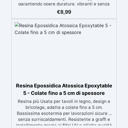
garantendo opere durature, vibranti e senza
ingiallimenti nel tempo Bassa viscosità e
€
8,99
formula anti-bolle per risultati impeccabili,
perfetti per colate di stampi e inglobamenti
Certificata Atossica post catalisi per contatto
con la pelle, BPA free e VoC Free
Resina Epossidica Atossica Epoxytable
5 - Colate fino a 5 cm di spessore
Resina più Usata per tavoli in legno, design e
bricolage, adatta a colate fino a 5 cm.
Bassissima esotermia per lavorazioni sicure e
senza surriscaldamenti. Resistente a graffi e
ingiallimento grazie ai filtri UV e all'alta qualità