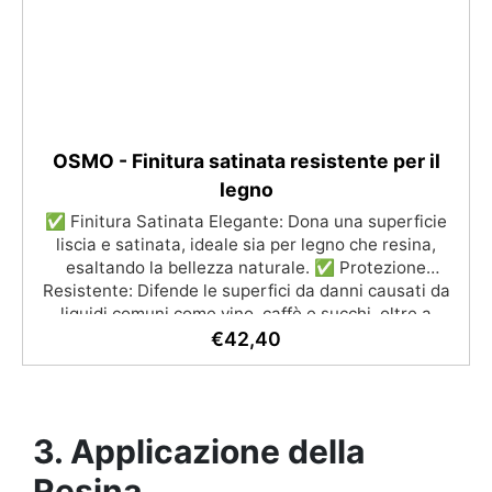
tre versioni: Beginner (0,5 m²), Pro (1 m²) e XXL (2
m²), con istruzioni dettagliate per una creazione
semplice e professionale.
OSMO - Finitura satinata resistente per il
legno
✅ Finitura Satinata Elegante: Dona una superficie
liscia e satinata, ideale sia per legno che resina,
esaltando la bellezza naturale. ✅ Protezione
Resistente: Difende le superfici da danni causati da
liquidi comuni come vino, caffè e succhi, oltre a
proteggere dagli agenti atmosferici. ✅ Applicazione
€
42,40
Facile: Non necessita di primer o levigature
intermedie; si applica semplicemente con un pennello
su superfici pulite e asciutte. ✅ Sicurezza Garantita:
Sicuro per persone, animali e piante dopo
3. Applicazione della
l’asciugatura, perfetto anche per giochi infantili. ✅
Efficienza e Durabilità: Un litro copre fino a 24 m² e
Resina