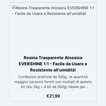
mantenendo i design precisi e puliti. Indurisce
in 12-24h garantendo una superficie lucida e
brillante
Resina Trasparente Atossica
EVERSHINE 1:1 - Facile da Usare e
Resistente all'umidità!
Confezioni pratiche da 500g , le quantità
maggior saranno forniti con multipli di questo
kit (es: 2kg = 4 kit da 500g) Ideale per
principianti: a prova di errore, perfetta per chi
€
21,99
inizia. Sempre lucida: garantisce una finitura
brillante e uniforme in ogni condizione.