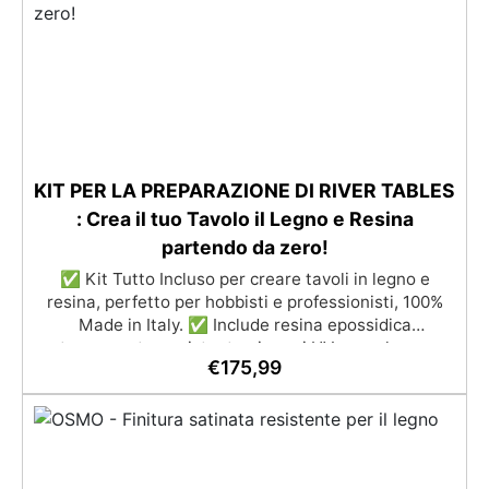
2m² a 100m², con una vasta gamma di pigmenti
selezionabili.
KIT PER LA PREPARAZIONE DI RIVER TABLES
: Crea il tuo Tavolo il Legno e Resina
partendo da zero!
✅ Kit Tutto Incluso per creare tavoli in legno e
resina, perfetto per hobbisti e professionisti, 100%
Made in Italy. ✅ Include resina epossidica
trasparente resistente ai raggi UV e con lunga
€
175,99
lavorabilità, per colate fino a 2 cm di spessore. ✅
Completo di materiali per la cassaforma: pellicola
distaccante "Shiny Shield e silicone atossico IGUM
per una sigillatura perfetta. ✅ Kit lucidante con
dischi abrasivi e pasta professionale EpoxyPolish per
una finitura brillante e impeccabile. ✅ Disponibile in