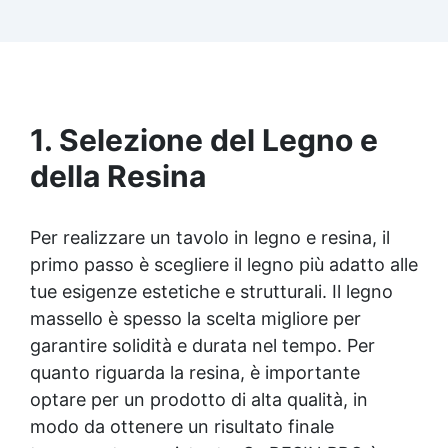
Facilissima da usare: rapporto di miscelazione
intuitivo basta mescolare i 2 componenti in
parti uguali Versatile e creativa: adatta per
colate, rivestimenti e colorabile a piacere.
Resistente : lucentezza duratura e alta
resistenza a graffi e umidità.
1. Selezione del Legno e
della Resina
Per realizzare un tavolo in legno e resina, il
primo passo è scegliere il legno più adatto alle
tue esigenze estetiche e strutturali. Il legno
massello è spesso la scelta migliore per
garantire solidità e durata nel tempo. Per
quanto riguarda la resina, è importante
optare per un prodotto di alta qualità, in
modo da ottenere un risultato finale