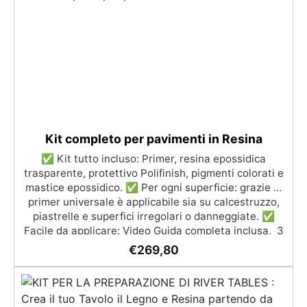
(Voc Free) Superficie lucida, autolivellante e con filtri
UV anti-ingiallimento per una finitura durevole e
brillante.
Kit completo per pavimenti in Resina
✅ Kit tutto incluso: Primer, resina epossidica
trasparente, protettivo Polifinish, pigmenti colorati e
mastice epossidico. ✅ Per ogni superficie: grazie al
primer universale è applicabile sia su calcestruzzo,
piastrelle e superfici irregolari o danneggiate. ✅
Facile da applicare: Video Guida completa inclusa, 3
semplici passaggi, dalla preparazione della superficie
€
269,80
alla finitura protettiva antigraffio. ✅ Risultati
professionali: Sistema autolivellante, resistente ai
raggi UV, duraturo e con finitura lucida o satinata. ✅
Personalizzabile: Disponibile in kit per metrature da