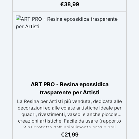
meccanica. Bassa viscosità per eliminare bolle
€
38,99
d'aria e ottenere finiture lisce. Sicura, atossica,
BPA/VOC free e certificata per il contatto
prolungato con la pelle.
ART PRO - Resina epossidica
trasparente per Artisti
La Resina per Artisti più venduta, dedicata alle
decorazioni ed alle colate artistiche Ideale per
quadri, rivestimenti, vassoi e anche piccole
creazioni artistiche. Facile da usare (rapporto
3:2) protetta dall’ingiallimento grazie agli
speciali filtri UV Formula densa : non cola via,
€
21,99