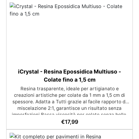
iCrystal - Resina Epossidica Multiuso -
Colate fino a 1,5 cm
Resina trasparente, ideale per artigianato e
creazioni artistiche per colate da 1 mm a 1,5 cm di
spessore. Adatta a Tutti grazie al facile rapporto di
miscelazione 2:1, garantisce un risultato senza
imperfezioni Bassa viscosità per colate senza bolle,
compatibile con legno, silicone, vetro, metallo e altri
€
17,99
materiali. Certificata post-catalisi atossica e sicura
per il contatto con la pelle, Bpa Free e senza Solventi