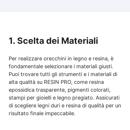
Facilissima da usare: rapporto di miscelazione
intuitivo basta mescolare i 2 componenti in
parti uguali Versatile e creativa: adatta per
colate, rivestimenti e colorabile a piacere.
Resistente : lucentezza duratura e alta
resistenza a graffi e umidità.
1. Scelta dei Materiali
Per realizzare orecchini in legno e resina, è
fondamentale selezionare i materiali giusti.
Puoi trovare tutti gli strumenti e i materiali di
alta qualità su RESIN PRO, come
resina
epossidica
trasparente, pigmenti colorati,
stampi per gioielli e legno pregiato. Assicurati
di scegliere legni duri e resina di qualità per un
risultato finale impeccabile.