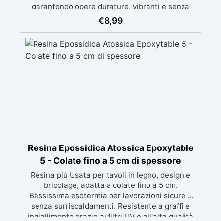
garantendo opere durature, vibranti e senza
ingiallimenti nel tempo Bassa viscosità e
€
8,99
formula anti-bolle per risultati impeccabili,
perfetti per colate di stampi e inglobamenti
Certificata Atossica post catalisi per contatto
con la pelle, BPA free e VoC Free
Resina Epossidica Atossica Epoxytable
5 - Colate fino a 5 cm di spessore
Resina più Usata per tavoli in legno, design e
bricolage, adatta a colate fino a 5 cm.
Bassissima esotermia per lavorazioni sicure e
senza surriscaldamenti. Resistente a graffi e
ingiallimento grazie ai filtri UV e all'alta qualità