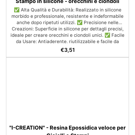
Stampo in silicone - orecchini e ciondoli
✅ Alta Qualità e Durabilità: Realizzato in silicone
morbido e professionale, resistente e indeformabile
anche dopo ripetuti utilizzi. ✅ Precisione nelle
Creazioni: Superficie in silicone per dettagli precisi,
ideale per creare orecchini e ciondoli unici. ✅ Facile
da Usare: Antiaderente, riutilizzabile e facile da
pulire; basta sciacquare con acqua e detergente
€
3,51
(senza solventi aggressivi). ✅ Resistenza Termica:
Adatto per resina con una temperatura da -40°C a
+210°C. ✅ Facilità di Estrazione: Gli oggetti si
rimuovono facilmente senza danneggiare la forma
grazie alla natura antiaderente del silicone.
"I-CREATION" - Resina Epossidica veloce per