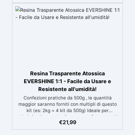
mantenendo i design precisi e puliti. Indurisce
in 12-24h garantendo una superficie lucida e
brillante
Resina Trasparente Atossica
EVERSHINE 1:1 - Facile da Usare e
Resistente all'umidità!
Confezioni pratiche da 500g , le quantità
maggior saranno forniti con multipli di questo
kit (es: 2kg = 4 kit da 500g) Ideale per
principianti: a prova di errore, perfetta per chi
€
21,99
inizia. Sempre lucida: garantisce una finitura
brillante e uniforme in ogni condizione.