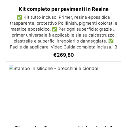
Kit completo per pavimenti in Resina
✅ Kit tutto incluso: Primer, resina epossidica
trasparente, protettivo Polifinish, pigmenti colorati e
mastice epossidico. ✅ Per ogni superficie: grazie al
primer universale è applicabile sia su calcestruzzo,
piastrelle e superfici irregolari o danneggiate. ✅
Facile da applicare: Video Guida completa inclusa, 3
semplici passaggi, dalla preparazione della superficie
€
269,80
alla finitura protettiva antigraffio. ✅ Risultati
professionali: Sistema autolivellante, resistente ai
raggi UV, duraturo e con finitura lucida o satinata. ✅
Personalizzabile: Disponibile in kit per metrature da
2m² a 100m², con una vasta gamma di pigmenti
selezionabili.