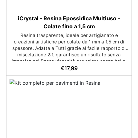
iCrystal - Resina Epossidica Multiuso -
Colate fino a 1,5 cm
Resina trasparente, ideale per artigianato e
creazioni artistiche per colate da 1 mm a 1,5 cm di
spessore. Adatta a Tutti grazie al facile rapporto di
miscelazione 2:1, garantisce un risultato senza
imperfezioni Bassa viscosità per colate senza bolle,
compatibile con legno, silicone, vetro, metallo e altri
€
17,99
materiali. Certificata post-catalisi atossica e sicura
per il contatto con la pelle, Bpa Free e senza Solventi
(Voc Free) Superficie lucida, autolivellante e con filtri
UV anti-ingiallimento per una finitura durevole e
brillante.