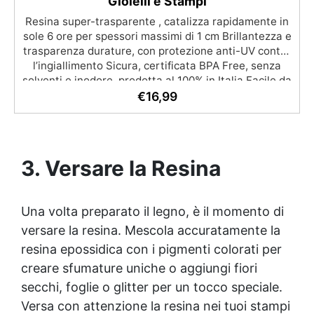
Gioielli e Stampi
Resina super-trasparente , catalizza rapidamente in
sole 6 ore per spessori massimi di 1 cm Brillantezza e
trasparenza durature, con protezione anti-UV contro
l’ingiallimento Sicura, certificata BPA Free, senza
solventi e inodore, prodotta al 100% in Italia Facile da
usare (rapporto 2:1) e lavorare, con bassa viscosità
€
16,99
per ridurre le bolle Ideale per gioielli, piccole colate,
decorazioni e prototipazione rapida.
3. Versare la Resina
Una volta preparato il legno, è il momento di
versare la resina. Mescola accuratamente la
resina epossidica
con i pigmenti colorati per
creare sfumature uniche o aggiungi fiori
secchi, foglie o glitter per un tocco speciale.
Versa con attenzione la resina nei tuoi stampi