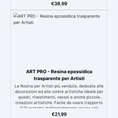
meccanica. Bassa viscosità per eliminare bolle
€
38,99
d'aria e ottenere finiture lisce. Sicura, atossica,
BPA/VOC free e certificata per il contatto
prolungato con la pelle.
ART PRO - Resina epossidica
trasparente per Artisti
La Resina per Artisti più venduta, dedicata alle
decorazioni ed alle colate artistiche Ideale per
quadri, rivestimenti, vassoi e anche piccole
creazioni artistiche. Facile da usare (rapporto
3:2) protetta dall’ingiallimento grazie agli
speciali filtri UV Formula densa : non cola via,
€
21,99