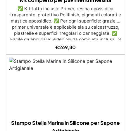
✅ Kit tutto incluso: Primer, resina epossidica
trasparente, protettivo Polifinish, pigmenti colorati e
mastice epossidico. ✅ Per ogni superficie: grazie al
primer universale è applicabile sia su calcestruzzo,
piastrelle e superfici irregolari o danneggiate. ✅
Facile da applicare: Video Guida completa inclusa, 3
semplici passaggi, dalla preparazione della superficie
€
269,80
alla finitura protettiva antigraffio. ✅ Risultati
professionali: Sistema autolivellante, resistente ai
raggi UV, duraturo e con finitura lucida o satinata. ✅
Personalizzabile: Disponibile in kit per metrature da
2m² a 100m², con una vasta gamma di pigmenti
selezionabili.
Stampo Stella Marina in Silicone per Sapone
Artigianale