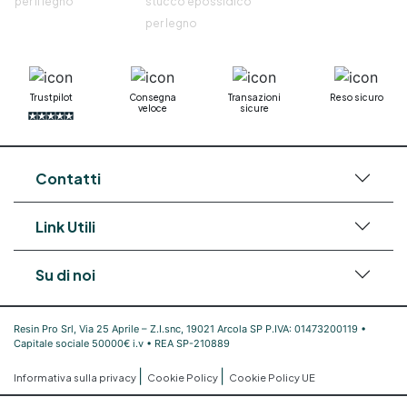
per il legno
stucco epossidico
per legno
Trustpilot
Consegna
Transazioni
Reso sicuro
veloce
sicure
Contatti
Link Utili
Su di noi
Resin Pro Srl, Via 25 Aprile – Z.I.snc, 19021 Arcola SP P.IVA: 01473200119 •
Capitale sociale 50000€ i.v • REA SP-210889
|
|
Informativa sulla privacy
Cookie Policy
Cookie Policy UE