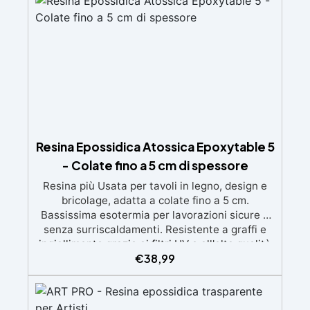
Certificata Atossica post catalisi per contatto
con la pelle, BPA free e VoC Free
Resina Epossidica Atossica Epoxytable 5
- Colate fino a 5 cm di spessore
Resina più Usata per tavoli in legno, design e
bricolage, adatta a colate fino a 5 cm.
Bassissima esotermia per lavorazioni sicure e
senza surriscaldamenti. Resistente a graffi e
ingiallimento grazie ai filtri UV e all'alta qualità
€
38,99
meccanica. Bassa viscosità per eliminare bolle
d'aria e ottenere finiture lisce. Sicura, atossica,
BPA/VOC free e certificata per il contatto
prolungato con la pelle.