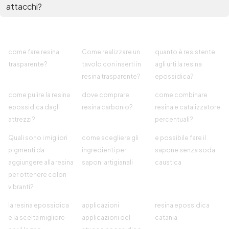
attacchi?
come fare resina
Come realizzare un
quanto è resistente
trasparente?
tavolo con inserti in
agli urti la resina
resina trasparente?
epossidica?
come pulire la resina
dove comprare
come combinare
epossidica dagli
resina carbonio?
resina e catalizzatore
attrezzi?
percentuali?
Quali sono i migliori
come scegliere gli
e possibile fare il
pigmenti da
ingredienti per
sapone senza soda
aggiungere alla resina
saponi artigianali
caustica
per ottenere colori
vibranti?
la resina epossidica
applicazioni
resina epossidica
e la scelta migliore
applicazioni del
catania