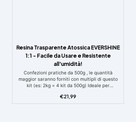
Resina Trasparente Atossica EVERSHINE
1:1 - Facile da Usare e Resistente
all'umidità!
Confezioni pratiche da 500g , le quantità
maggior saranno forniti con multipli di questo
kit (es: 2kg = 4 kit da 500g) Ideale per
principianti: a prova di errore, perfetta per chi
€
21,99
inizia. Sempre lucida: garantisce una finitura
brillante e uniforme in ogni condizione.
Facilissima da usare: rapporto di miscelazione
intuitivo basta mescolare i 2 componenti in
parti uguali Versatile e creativa: adatta per
colate, rivestimenti e colorabile a piacere.