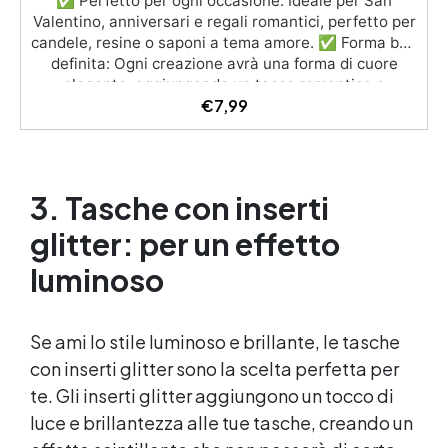
✅ Perfetto per ogni occasione: Ideale per San
Valentino, anniversari e regali romantici, perfetto per
candele, resine o saponi a tema amore. ✅ Forma ben
definita: Ogni creazione avrà una forma di cuore
elegante, aggiungendo un tocco romantico e
€
7,99
raffinato. ✅ Riutilizzabile e facile da pulire:
Realizzato per garantire un uso duraturo e risultati
sempre impeccabili. ✅ Creatività senza limiti:
Personalizza le tue creazioni con colori, profumi e
dettagli unici. ✅ Facile da usare: Lo stampo è
3. Tasche con inserti
progettato per essere intuitivo, garantendo risultati
professionali direttamente a casa tua.
glitter: per un effetto
luminoso
Se ami lo stile luminoso e brillante, le tasche
con inserti glitter sono la scelta perfetta per
te. Gli inserti glitter aggiungono un tocco di
luce e brillantezza alle tue tasche, creando un