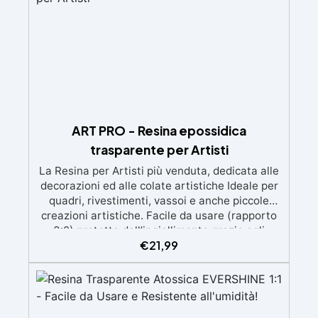
ART PRO - Resina epossidica
trasparente per Artisti
La Resina per Artisti più venduta, dedicata alle
decorazioni ed alle colate artistiche Ideale per
quadri, rivestimenti, vassoi e anche piccole
creazioni artistiche. Facile da usare (rapporto
3:2) protetta dall’ingiallimento grazie agli
€
21,99
speciali filtri UV Formula densa : non cola via,
mantenendo i design precisi e puliti. Indurisce
in 12-24h garantendo una superficie lucida e
brillante