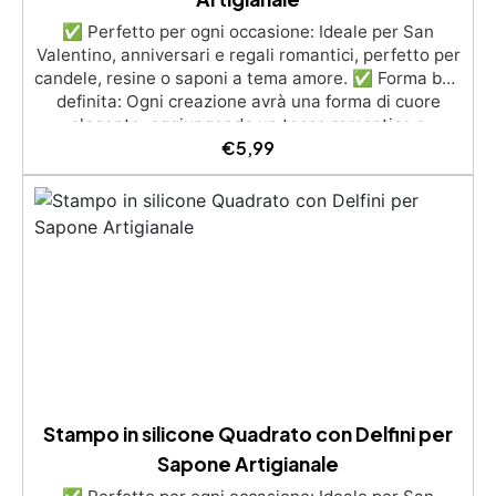
✅ Perfetto per ogni occasione: Ideale per San
Valentino, anniversari e regali romantici, perfetto per
candele, resine o saponi a tema amore. ✅ Forma ben
definita: Ogni creazione avrà una forma di cuore
elegante, aggiungendo un tocco romantico e
€
5,99
raffinato. ✅ Riutilizzabile e facile da pulire:
Realizzato per garantire un uso duraturo e risultati
sempre impeccabili. ✅ Creatività senza limiti:
Personalizza le tue creazioni con colori, profumi e
dettagli unici. ✅ Facile da usare: Lo stampo è
progettato per essere intuitivo, garantendo risultati
professionali direttamente a casa tua.
Stampo in silicone Quadrato con Delfini per
Sapone Artigianale