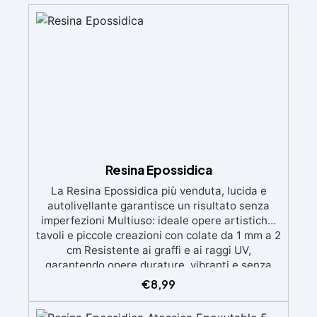
Resina Epossidica
La Resina Epossidica più venduta, lucida e
autolivellante garantisce un risultato senza
imperfezioni Multiuso: ideale opere artistiche,
tavoli e piccole creazioni con colate da 1 mm a 2
cm Resistente ai graffi e ai raggi UV,
garantendo opere durature, vibranti e senza
ingiallimenti nel tempo Bassa viscosità e
€
8,99
formula anti-bolle per risultati impeccabili,
perfetti per colate di stampi e inglobamenti