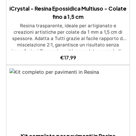
iCrystal - Resina Epossidica Multiuso - Colate
fino a 1,5 cm
Resina trasparente, ideale per artigianato e
creazioni artistiche per colate da 1 mm a 1,5 cm di
spessore. Adatta a Tutti grazie al facile rapporto di
miscelazione 2:1, garantisce un risultato senza
imperfezioni Bassa viscosità per colate senza bolle,
€
17,99
compatibile con legno, silicone, vetro, metallo e altri
materiali. Certificata post-catalisi atossica e sicura
per il contatto con la pelle, Bpa Free e senza Solventi
(Voc Free) Superficie lucida, autolivellante e con filtri
UV anti-ingiallimento per una finitura durevole e
brillante.
Kit completo per pavimenti in Resina