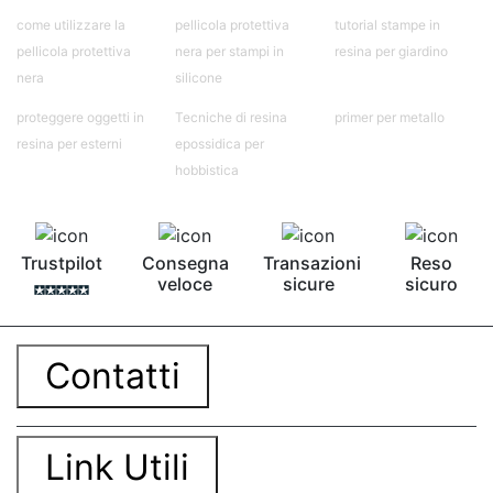
come utilizzare la
pellicola protettiva
tutorial stampe in
pellicola protettiva
nera per stampi in
resina per giardino
nera
silicone
proteggere oggetti in
Tecniche di resina
primer per metallo
resina per esterni
epossidica per
hobbistica
Trustpilot
Consegna
Transazioni
Reso
veloce
sicure
sicuro
Contatti
Link Utili