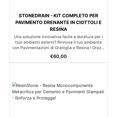
STONEDRAIN - KIT COMPLETO PER
PAVIMENTO DRENANTE IN CIOTTOLI E
RESINA
Una soluzione innovativa facile e duratura per i
tuoi ambienti esterni? Rinnova il tuo ambiente
con Pavimentazioni di Graniglia e Resina ! Grazie
alle nostre istruzioni semplici e dettagliate,
€
60,00
trasformare qualsiasi superficie diventa un gioco
da ragazzi: l’applicazione è molto semplice e –
soprattutto – economica, alla portata di tutti. Se
preferisci affidarti a un esperto, cliccando il
pulsante qui sotto puoi scoprire la lista dei nostri
posatori. oppure se preferisci puoi chiedere un
preventivo su misura già con posa inclusa
(servizio disponibile solo su certe province)
(servizio di posa e trasporto non incluso nel
prezzo) Lista dei posatori Richiedi un preventivo
Scarica la brochure completa