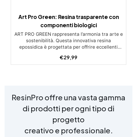
Art Pro Green: Resina trasparente con
componenti biologici
ART PRO GREEN rappresenta l’armonia tra arte e
sostenibilità. Questa innovativa resina
epossidica è progettata per offrire eccellenti
performance artistiche mentre riduce l’impatto
€
29,99
ambientale. Caratteristiche Principali:
Ecocompatibile: Contiene il 40% di componenti
biologici derivati da biomasse, riducendo l’uso di
fonti petrolchimiche. Alta Trasparenza: Mantiene
una chiarezza eccezionale e una superficie
perfettamente liscia. Resistenza e Stabilità:
ResinPro offre una vasta gamma
Resistente ai raggi UV e all’umidità, con una
resistenza meccanica superiore. Facile Utilizzo:
di prodotti per ogni tipo di
Bassa reazione esotermica che minimizza rischi
di ingiallimento e surriscaldamento, permettendo
progetto
colate fino a 2 cm di spessore. Applicazioni:
creativo e professionale.
Lavori Artistici: Creazione di oggetti d’arte e
decorazioni per la casa (sottobicchieri, vassoi,