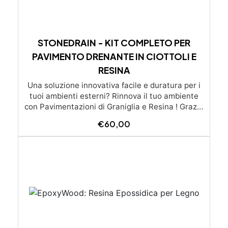
STONEDRAIN - KIT COMPLETO PER
PAVIMENTO DRENANTE IN CIOTTOLI E
RESINA
Una soluzione innovativa facile e duratura per i
tuoi ambienti esterni? Rinnova il tuo ambiente
con Pavimentazioni di Graniglia e Resina ! Grazie
alle nostre istruzioni semplici e dettagliate,
€
60,00
trasformare qualsiasi superficie diventa un gioco
da ragazzi: l’applicazione è molto semplice e –
soprattutto – economica, alla portata di tutti. Se
preferisci affidarti a un esperto, cliccando il
pulsante qui sotto puoi scoprire la lista dei nostri
posatori. oppure se preferisci puoi chiedere un
preventivo su misura già con posa inclusa
(servizio disponibile solo su certe province)
(servizio di posa e trasporto non incluso nel
prezzo) Lista dei posatori Richiedi un preventivo