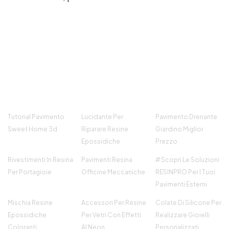
Tutorial Pavimento
Lucidante Per
Pavimento Drenante
Sweet Home 3d
Riparare Resine
Giardino Miglior
Epossidiche
Prezzo
Rivestimenti In Resina
Pavimenti Resina
# Scopri Le Soluzioni
Per Portagioie
Officine Meccaniche
RESINPRO Per I Tuoi
Pavimenti Esterni
Mischia Resine
Accessori Per Resine
Colate Di Silicone Per
Epossidiche
Per Vetri Con Effetti
Realizzare Gioielli
Coloranti
Al Neon
Personalizzati