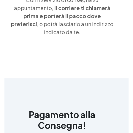
cristallina Resina liquida Resina acrilica Resina
appuntamento,
il corriere ti chiamerà
che materiale è Resina uv La resina Resina
prima e porterà il pacco dove
opaca Resina decorativa Resina 3d Resina
preferisci
, o potrà lasciarlo a un indirizzo
líquida Resina alta temperatura Resina per alte
temperature Kit resina Resina siliconica Resina
indicato da te.
metacrilica See all articles →
Pagamento alla
Consegna!