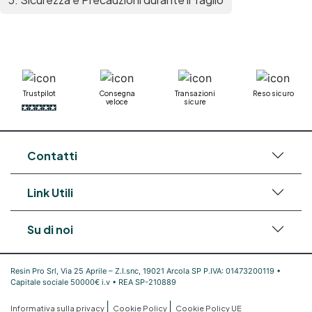
Mastice epossidico Adesivo epossidico
bicomponente Malta epossidica Colla
bicomponente Pavimento epossidico pro e
contro Epossidica Colla epossidica plastica See
all articles →
Trustpilot
Consegna
Transazioni
Reso sicuro
veloce
sicure
Contatti
Link Utili
Su di noi
Resin Pro Srl, Via 25 Aprile – Z.I.snc, 19021 Arcola SP P.IVA: 01473200119 •
Capitale sociale 50000€ i.v • REA SP-210889
|
|
Informativa sulla privacy
Cookie Policy
Cookie Policy UE