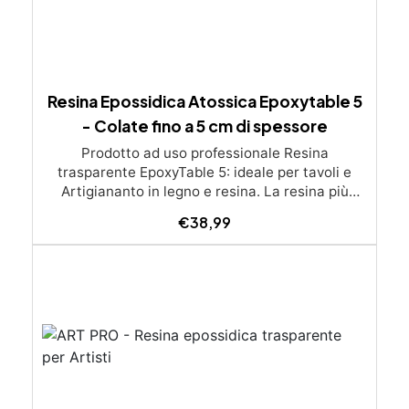
Resina Epossidica Atossica Epoxytable 5
- Colate fino a 5 cm di spessore
Prodotto ad uso professionale Resina
trasparente EpoxyTable 5: ideale per tavoli e
Artigiananto in legno e resina. La resina più
venduta , resistente ai graffi e ingiallimento,
€
38,99
perfetta per colate di alto spessore fino a 5 cm.
Applicazioni Principali: Realizzazione di tavoli in
legno e resina con colate di alto spessore.
Progetti artistici e di design che prevedano una
colata in spessore Inglobamenti di oggetti (fiori,
monete, pietre, ecc) Colate riempitive in
spessore dentro stampi e cassaforme
Caratteristiche principali: ✅ Bassissima
esotermia per colate fino a 5 cm (è possibile fare
più colate a distanza di 12-24h) ✅ Filtri UV per