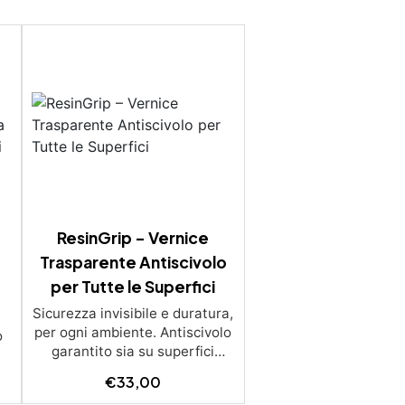
ResinGrip – Vernice
Trasparente Antiscivolo
per Tutte le Superfici
Sicurezza invisibile e duratura,
per ogni ambiente. Antiscivolo
o
garantito sia su superfici
B
bagnate che asciutte.
€
33,00
Trasparente, non ingiallente:
e