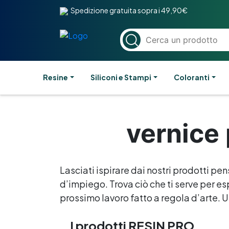
Spedizione gratuita sopra i 49,90€
Resine
Siliconi e Stampi
Coloranti
vernice 
Lasciati ispirare dai nostri prodotti pen
d’impiego. Trova ciò che ti serve per esp
prossimo lavoro fatto a regola d’arte. Un
I prodotti RESIN PRO