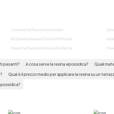
autolivellante pavimento
Resina lucida per pavimenti
Resina epossidica per
pavimenti Resine liquide pe
pavimenti Resina epossidic
pavimento Resina
Coloranti Per Resina Autolivellante
Glitt
autolivellante per pavimenti f
da te Resine epossidiche pe
Kit Drenante Resina E Ciottoli Per Piscine
Addi
pavimenti Resina
bicomponente per paviment
Primer Per Pavimenti In Resina Per Barche
Polv
Resina epossidica per
pavimenti in cemento Resin
ti pesanti?
A cosa serve la resina epossidica?
Quali mater
da pavimento Resina fai da t
pavimenti Resina per
a?
Qual è il prezzo medio per applicare la resina su un terraz
pavimenti Resine x paviment
Resina per parquet Resina
 epossidica?
bianca per pavimenti Resin
per pavimenti industriali
Resina epossidica per
pavimenti interni Resina pe
pavimenti bologna Resine pe
pavimenti bologna Resine