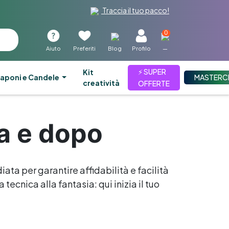
Traccia il tuo pacco!
0
Aiuto
Preferiti
Blog
Profilo
—
⚡ SUPER
kit
aponi e Candele
MASTERC
creatività
OFFERTE
ma e dopo
iata per garantire affidabilità e facilità
tecnica alla fantasia: qui inizia il tuo