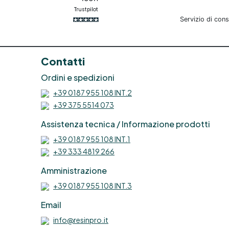
effetto marmo lucido prezzo
Trustpilot
Graniglie Pareti in resina
Servizio di con
effetto marmo Rivestimento
per muro Pannelli resina finto
marmo Rivestimento per pareti
Contatti
Rivestimento per pareti
interne Rivestimento di una
Ordini e spedizioni
parete Rivestimento protettivo
+39 0187 955 108 INT.2
di una parete Poliuretanica
vernice Graniglie di marmo
+39 375 5514 073
Rivestimento in 3d Colla per
Assistenza tecnica / Informazione prodotti
ceramica rotta Riparare
ceramica rotta Pittura effetto
+39 0187 955 108 INT.1
marmo fai da te Graniglia di
+39 333 4819 266
marmo per esterni Pittura finto
marmo Rivestimenti per muro
Amministrazione
Rivestire pareti Rivestire le
+39 0187 955 108 INT.3
pareti See all articles →
Email
info@resinpro.it