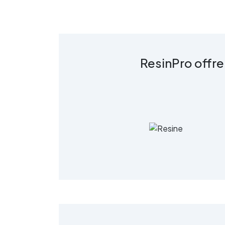
e Decora con Vertical Glass!
Vertical Glass è la resina
a
epossidica definitiva per
rivestimenti verticali e
q
inclinate, ideale per decorare e
g
proteggere le tue superfici con
ResinPro offre
stile e facilità. Aggiungi un
tocco di eleganza e resistenza
ai tuoi spazi con
un’applicazione semplice e
risultati brillanti.
q
Caratteristiche Principali:
Creatività Senza Limiti:
Scatena la tua creatività con
Vertical Glass! Adatta per
rivestimenti decorativi semplici
ed efficaci, questa resina ti
permette di creare design
nitidi e dettagliati,
mantenendo intatta l'integrità
R
del tuo progetto. Protezione e