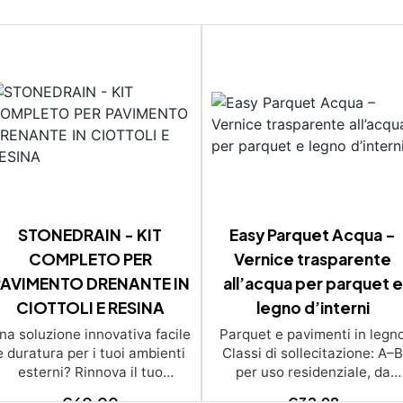
STONEDRAIN - KIT
Easy Parquet Acqua –
COMPLETO PER
Vernice trasparente
PAVIMENTO DRENANTE IN
all’acqua per parquet e
CIOTTOLI E RESINA
legno d’interni
na soluzione innovativa facile
Parquet e pavimenti in legn
e duratura per i tuoi ambienti
Classi di sollecitazione: A–
esterni? Rinnova il tuo
per uso residenziale, da
ambiente con Pavimentazioni
moderato a intenso. Arredi 
€
60,00
€
32,98