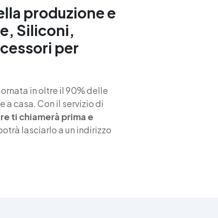
acrilici sulle porte FAQ È
ella produzione e
adatta alle camerette dei
e, Siliconi,
bambini? Sì, conforme EN 71
e DIN 53160 Quante mani?
ccessori per
Pavimenti: primer (se
richiesto) + 2 mani Mobili: 2
mani Quando posso lavare?
Dopo 14 giorni con
acqua/detergenti delicati
rnata in oltre il 90% delle
(consigliati Clean-
 a casa. Con il servizio di
Parkettreiniger 7207 e Clea
iere ti chiamerà prima e
Parkettpflege 7204) Useful
 potrà lasciarlo a un indirizzo
articles Resina per pareti
esterne 14 articles ▸ Resin
per pavimenti trasparente
Resina trasparente per
pavimenti esterni Resina
trasparente per pavimenti
Resine trasparenti per
pavimenti esterni Resina
trasparente autolivellante p