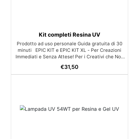
Kit completi Resina UV
Prodotto ad uso personale Guida gratuita di 30
minuti EPIC KIT e EPIC KIT XL - Per Creazioni
Immediati e Senza Attese! Per i Creativi che Non
Amano Aspettare Con i nostri EPIC KIT e EPIC
€
31,50
KIT XL, puoi iniziare subito a creare opere
straordinarie con resina UV, senza dover
aspettare. Entrambi i kit includono tutto il
necessario per realizzare splendidi gioielli e
decorazioni, offrendo praticità e divertimento per
ogni progetto. EPIC KIT Resina UV-Creation (25
ml): Resina trasparente che indurisce in soli 2-5
minuti sotto luce UV. 8 Open Bezel a Sorpresa:
Raffinati open bezel per creare una collezione di
gioielli unica e personalizzata. 2 Stampi
Rettangolari in Silicone: Ideali per dare forma alle