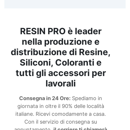
Ciondoli di resina Bomboniere in resina
epossidica Gioielli con fiori e resina Gioielli
resina epossidica Gioielli resina Creare oggetti in
resina See all articles →
RESIN PRO è leader
nella produzione e
distribuzione di Resine,
Siliconi, Coloranti e
tutti gli accessori per
lavorali
Consegna in 24 Ore:
Spediamo in
giornata in oltre il 90% delle località
italiane. Ricevi comodamente a casa.
Con il servizio di consegna su
appuntamento,
il corriere ti chiamerà