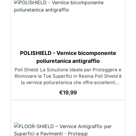
POLISHIELD - Vernice bicomponente
poliuretanica antigraffio
Poli Shield: La Soluzione Ideale per Proteggere e
Rinnovare le Tue Superfici in Resina Poli Shield è
la vernice poliuretanica che offre eccellenti
performance di lucidatura, protezione e durata
€
19,99
per le tue creazioni in resina. Grazie alla sua
formula innovativa, garantisce risultati superiori
e una manutenzione semplice delle superfici.
Vantaggi Principali: Resistente e Durevole: I
polimeri poliuretanici di alta qualità offrono una
combinazione ideale di stabilità e resistenza ai
graffi, calpestio e usura. Facile Applicazione: Si