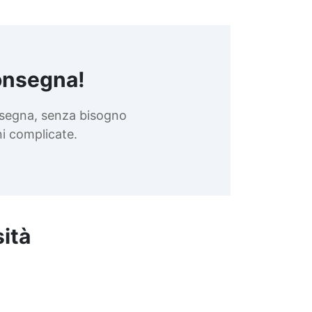
incluso nel kit). Applicazione:
Applica il prodotto su una
superficie pulita e asciutta.
Per una finitura ottimale,
applica più mani attendendo 1-
onsegna!
2 ore tra ciascuna
applicazione. Tempi di
nsegna, senza bisogno
Essiccazione: Fuori polvere:
15-20 min Asciutto al tatto:
oni complicate.
30-60 min Asciutto in
profondità: 48 ore Avvertenza:
Inizialmente, il prodotto può
sviluppare un odore notevole
che scompare una volta
essiccato. Assicurati di
sità
lavorare in un'area ben
ventilata. Finitura di Qualità:
Con il Trasparente
Bicomponente Poliuretanico
Lucido, ogni superficie avrà
una finitura che non solo