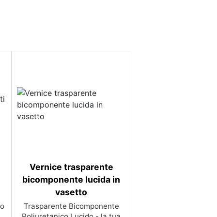
Vernice trasparente
bicomponente lucida in
vasetto
to
Trasparente Bicomponente
Poliuretanico Lucido - la tua