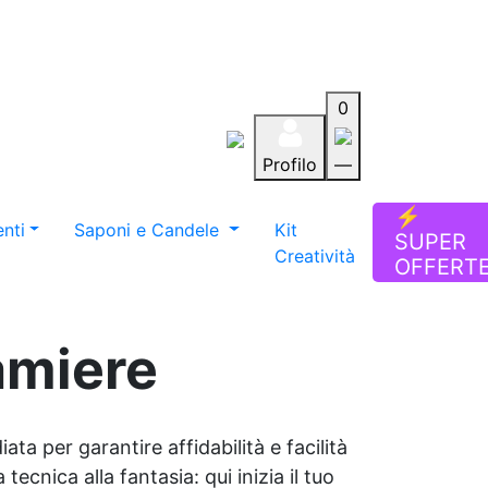
0
Profilo
—
Aiuto
Preferiti
Blog
⚡
nti
Saponi e Candele
Kit
SUPER
Creatività
OFFERT
lamiere
ata per garantire affidabilità e facilità
tecnica alla fantasia: qui inizia il tuo