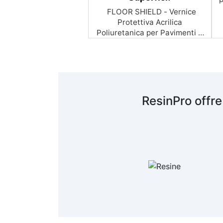
FLOOR SHIELD - Vernice
Protettiva Acrilica
Poliuretanica per Pavimenti e
Superfici Proteggi e Rinnova le
€
321,99
l
Tue Superfici con FLOOR
SHIELD! ️✨ FLOOR SHIELD è la
vernice bicomponente acrilica
i
poliuretanica ideale per
proteggere e rinnovare
ResinPro offre
pavimenti e superfici in resina.
V
Grazie alla sua formula
avanzata, offre una protezione
duratura contro graffi e usura,
combinando resistenza, facilità
i
di applicazione e un'ottima
sicurezza per l'utente.
F
Caratteristiche Principali:
Elevata Resistenza e Durata:
Gli speciali polimeri acrilico-
poliuretanici conferiscono a
p
FLOOR SHIELD una stabilità