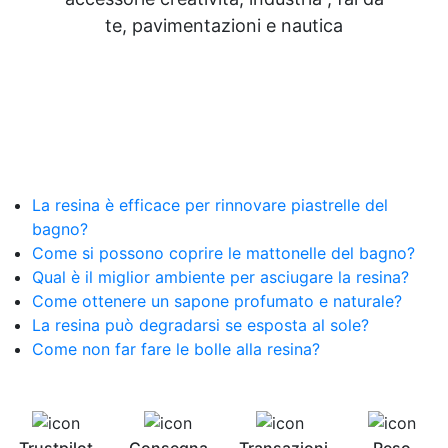
Resine Pareti con resina Adesivi Strutturali DIY
te, pavimentazioni e nautica
Resine Ghiaia e resina Rivestire con resina Corso
resina Spatolato resina See all articles →
Epossidico per pavimenti 41 articles ▸ Epossidico
per pavimenti Pavimenti epossidici Applicazioni
Creative Epossidiche Epossidica vernice Colla
epossidica per legno Tavolo epossidico Colla
epossidica bicomponente plastica Impregnante
epossidico Colla epossidica bicomponente per
La resina è efficace per rinnovare piastrelle del
plastica Colla epossidica Colla epossidica
bagno?
bicomponente Epossidica colla Colla
bicomponente plastica Bicomponente
Come si possono coprire le mattonelle del bagno?
trasparente Pasta bicomponente per metalli
Qual è il miglior ambiente per asciugare la resina?
Epossidica bicomponente Bicomponente
Come ottenere un sapone profumato e naturale?
epossidico Colle bicomponenti Epossidica
La resina può degradarsi se esposta al sole?
significato Epossidico significato Polietilene telo
Come non far fare le bolle alla resina?
Smalto epossidico Colla epossidica legno Colla
epossidica per plastica Collanti epossidici Colla
bicomponente per plastica Cariche per Epossidici
Cariche Epossidiche Adesivo bicomponente
epossidico Colla bicomponente epossidica