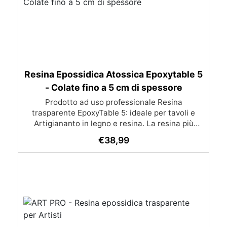
Resina Epossidica Atossica Epoxytable 5
- Colate fino a 5 cm di spessore
Prodotto ad uso professionale Resina
trasparente EpoxyTable 5: ideale per tavoli e
Artigiananto in legno e resina. La resina più
venduta , resistente ai graffi e ingiallimento,
€
38,99
perfetta per colate di alto spessore fino a 5 cm.
Applicazioni Principali: Realizzazione di tavoli in
legno e resina con colate di alto spessore.
Progetti artistici e di design che prevedano una
colata in spessore Inglobamenti di oggetti (fiori,
monete, pietre, ecc) Colate riempitive in
spessore dentro stampi e cassaforme
Caratteristiche principali: ✅ Bassissima