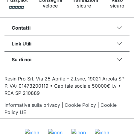
Trustpilot
Consegna
Transazioni
Reso
Pavimento epossidico Acquista Glitter Epossidico
veloce
sicure
sicuro
Applicazioni di Epossidici Colle epossidiche
Mastice epossidico Adesivo epossidico
bicomponente Malta epossidica Colla
Contatti
bicomponente Pavimento epossidico pro e
contro Epossidica Colla epossidica plastica See
all articles →
Link Utili
Su di noi
Resin Pro Srl, Via 25 Aprile – Z.I.snc, 19021 Arcola SP
P.IVA: 01473200119 • Capitale sociale 50000€ i.v •
REA SP-210889
Informativa sulla privacy
|
Cookie Policy
|
Cookie
Policy UE