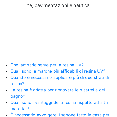
Resine Pareti con resina Adesivi Strutturali DIY
te, pavimentazioni e nautica
Resine Ghiaia e resina Rivestire con resina Corso
resina Spatolato resina See all articles →
Epossidico per pavimenti 41 articles ▸ Epossidico
per pavimenti Pavimenti epossidici Applicazioni
Creative Epossidiche Epossidica vernice Colla
epossidica per legno Tavolo epossidico Colla
epossidica bicomponente plastica Impregnante
epossidico Colla epossidica bicomponente per
plastica Colla epossidica Colla epossidica
bicomponente Epossidica colla Colla
bicomponente plastica Bicomponente
Che lampada serve per la resina UV?
trasparente Pasta bicomponente per metalli
Quali sono le marche più affidabili di resina UV?
Epossidica bicomponente Bicomponente
Quando è necessario applicare più di due strati di
epossidico Colle bicomponenti Epossidica
resina?
significato Epossidico significato Polietilene telo
La resina è adatta per rinnovare le piastrelle del
Smalto epossidico Colla epossidica legno Colla
bagno?
epossidica per plastica Collanti epossidici Colla
Quali sono i vantaggi della resina rispetto ad altri
bicomponente per plastica Cariche per Epossidici
Cariche Epossidiche Adesivo bicomponente
materiali?
epossidico Colla bicomponente epossidica
È necessario avvolgere il sapone fatto in casa per