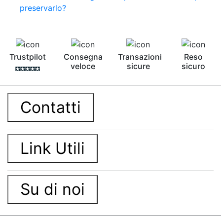
Pavimento epossidico Acquista Glitter Epossidico
preservarlo?
Applicazioni di Epossidici Colle epossidiche
Mastice epossidico Adesivo epossidico
bicomponente Malta epossidica Colla
bicomponente Pavimento epossidico pro e
contro Epossidica Colla epossidica plastica See
Trustpilot
Consegna
Transazioni
Reso
all articles →
veloce
sicure
sicuro
Contatti
Link Utili
Su di noi