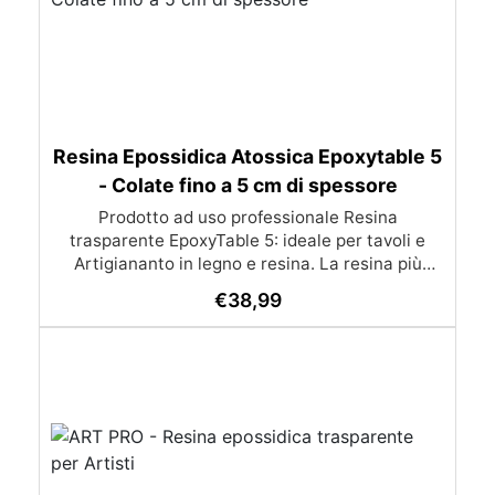
Resina Epossidica Atossica Epoxytable 5
- Colate fino a 5 cm di spessore
Prodotto ad uso professionale Resina
trasparente EpoxyTable 5: ideale per tavoli e
Artigiananto in legno e resina. La resina più
venduta , resistente ai graffi e ingiallimento,
€
38,99
perfetta per colate di alto spessore fino a 5 cm.
Applicazioni Principali: Realizzazione di tavoli in
legno e resina con colate di alto spessore.
Progetti artistici e di design che prevedano una
colata in spessore Inglobamenti di oggetti (fiori,
monete, pietre, ecc) Colate riempitive in
spessore dentro stampi e cassaforme
Caratteristiche principali: ✅ Bassissima