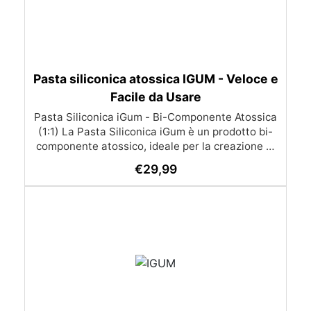
Pasta siliconica atossica IGUM - Veloce e
Facile da Usare
Pasta Siliconica iGum - Bi-Componente Atossica
(1:1) La Pasta Siliconica iGum è un prodotto bi-
componente atossico, ideale per la creazione di
stampi precisi e dettagliati. Morbida e
€
29,99
modellabile, è compatibile con una vasta gamma
di materiali, come resina, gesso, cera, metallo a
basso punto di fusione, sapone e cemento. Con
iGum, puoi riprodurre ornamenti, figurine e
qualsiasi altro oggetto con la massima
semplicità, senza bisogno di strumenti di
precisione o bilance. Caratteristiche Principali
Completamente atossica: Sicura da usare, senza
necessità di guanti o mascherina. Facile da
usare: Si lavora a mano e si applica direttamente