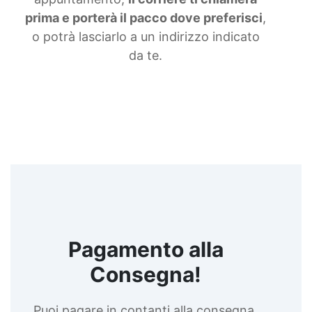
liquida Gomma siliconica morbida Gomma colata
prima e porterà il pacco dove preferisci
,
Gomma siliconica per calchi resistenti Gomma
o potrà lasciarlo a un indirizzo indicato
siliconica Gomma siliconica antiaderente See all
articles →
da te.
Pagamento alla
Consegna!
Puoi pagare in contanti alla consegna,