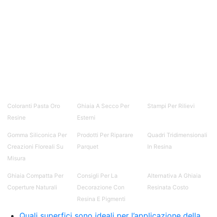
Coloranti Pasta Oro
Ghiaia A Secco Per
Stampi Per Rilievi
Resine
Esterni
Gomma Siliconica Per
Prodotti Per Riparare
Quadri Tridimensionali
Creazioni Floreali Su
Parquet
In Resina
Misura
Ghiaia Compatta Per
Consigli Per La
Alternativa A Ghiaia
Coperture Naturali
Decorazione Con
Resinata Costo
Resina E Pigmenti
Quali superfici sono ideali per l’applicazione della