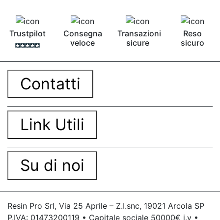
Trustpilot
Consegna
Transazioni
Reso
veloce
sicure
sicuro
Contatti
Link Utili
Su di noi
Resin Pro Srl, Via 25 Aprile – Z.I.snc, 19021 Arcola SP
P.IVA: 01473200119 • Capitale sociale 50000€ i.v •