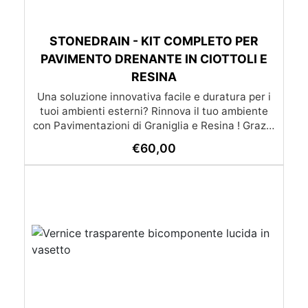
STONEDRAIN - KIT COMPLETO PER
PAVIMENTO DRENANTE IN CIOTTOLI E
RESINA
Una soluzione innovativa facile e duratura per i
tuoi ambienti esterni? Rinnova il tuo ambiente
con Pavimentazioni di Graniglia e Resina ! Grazie
alle nostre istruzioni semplici e dettagliate,
€
60,00
trasformare qualsiasi superficie diventa un gioco
da ragazzi: l’applicazione è molto semplice e –
soprattutto – economica, alla portata di tutti. Se
preferisci affidarti a un esperto, cliccando il
pulsante qui sotto puoi scoprire la lista dei nostri
posatori. oppure se preferisci puoi chiedere un
preventivo su misura già con posa inclusa
(servizio disponibile solo su certe province)
(servizio di posa e trasporto non incluso nel
prezzo) Lista dei posatori Richiedi un preventivo
Scarica la brochure completa