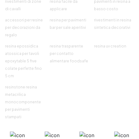
rivestimenti di zone
resina facile da
pavimenti in resina a
di cavalli
applicare
basso costo
accessori per resine
resina per pavimenti
rivestimenti in resina
per decorazioni da
bar per sale aperitivi
sintetica decorativi
regalo
resina epossidica
resina trasparente
resina uv creation
atossica per tavoli
per contatto
epoxytable 5 five
alimentare foodsafe
colate perfette fino
5 cm
resinstone resina
metacrilica
monocomponente
per pavimenti
stampati