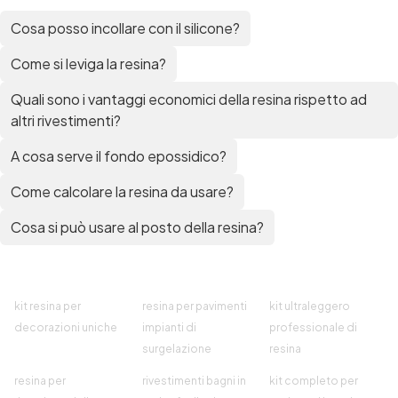
Cosa posso incollare con il silicone?
Come si leviga la resina?
Quali sono i vantaggi economici della resina rispetto ad
altri rivestimenti?
A cosa serve il fondo epossidico?
Come calcolare la resina da usare?
Cosa si può usare al posto della resina?
kit resina per
resina per pavimenti
kit ultraleggero
decorazioni uniche
impianti di
professionale di
surgelazione
resina
resina per
rivestimenti bagni in
kit completo per