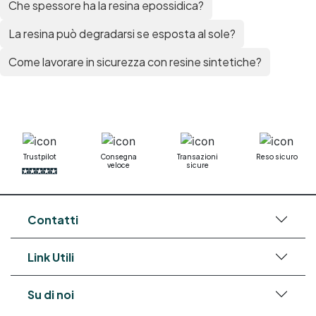
Che spessore ha la resina epossidica?
epossidica per plastica Collanti epossidici Colla
bicomponente per plastica Cariche per Epossidici
La resina può degradarsi se esposta al sole?
Cariche Epossidiche Adesivo bicomponente
epossidico Colla bicomponente epossidica
Come lavorare in sicurezza con resine sintetiche?
Pavimento epossidico Acquista Glitter Epossidico
Applicazioni di Epossidici Colle epossidiche
Mastice epossidico Adesivo epossidico
bicomponente Malta epossidica Colla
bicomponente Pavimento epossidico pro e
contro Epossidica Colla epossidica plastica See
all articles →
Trustpilot
Consegna
Transazioni
Reso sicuro
veloce
sicure
Contatti
Link Utili
Su di noi