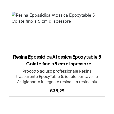
Resina Epossidica Atossica Epoxytable 5
- Colate fino a 5 cm di spessore
Prodotto ad uso professionale Resina
trasparente EpoxyTable 5: ideale per tavoli e
Artigiananto in legno e resina. La resina più
venduta , resistente ai graffi e ingiallimento,
€
38,99
perfetta per colate di alto spessore fino a 5 cm.
Applicazioni Principali: Realizzazione di tavoli in
legno e resina con colate di alto spessore.
Progetti artistici e di design che prevedano una
colata in spessore Inglobamenti di oggetti (fiori,