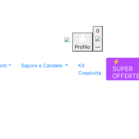
0
Profilo
—
Aiuto
Preferiti
Blog
⚡
nti
Saponi e Candele
Kit
SUPER
Creatività
OFFERT