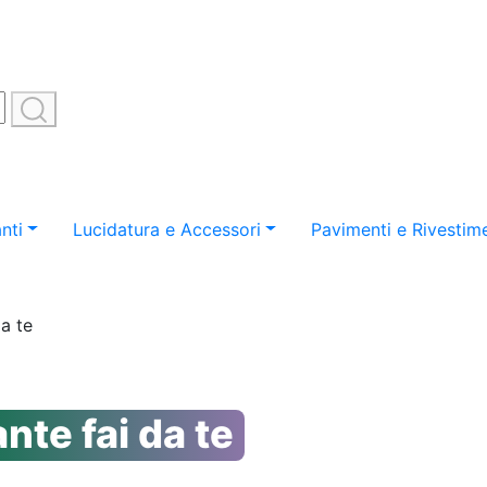
nti
Lucidatura e Accessori
Pavimenti e Rivestime
da te
nte fai da te