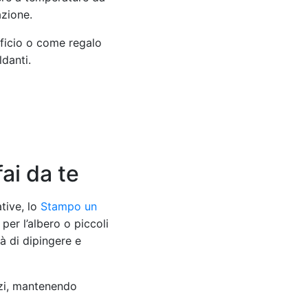
azione.
ufficio o come regalo
ldanti.
ai da te
ative, lo
Stampo un
per l’albero o piccoli
tà di dipingere e
izi, mantenendo