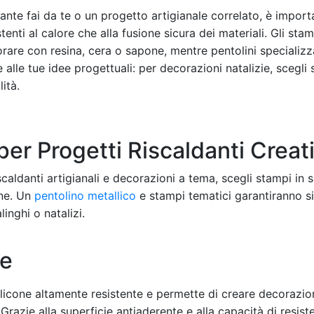
ante fai da te o un progetto artigianale correlato, è import
tenti al calore che alla fusione sicura dei materiali. Gli stam
orare con resina, cera o sapone, mentre pentolini specializz
 alle tue idee progettuali: per decorazioni natalizie, scegli
ità.
per Progetti Riscaldanti Creati
iscaldanti artigianali e decorazioni a tema, scegli stampi in si
one. Un
pentolino metallico
e stampi tematici garantiranno si
inghi o natalizi.
ve
ilicone altamente resistente e permette di creare decorazioni
à. Grazie alla superficie antiaderente e alla capacità di resi