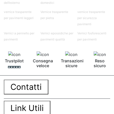
dell’esterno
domestici
vernice trasparente
Vernice trasparente
vernice trasparente
per pavimenti leggeri
per pietra
per sicurezza
pavimenti
Vernici a pennello per
Vernici epossidiche per
Vernici fosforescenti
pavimenti
pavimenti qualità
per pavimenti
Trustpilot
Consegna
Transazioni
Reso
veloce
sicure
sicuro
Contatti
Link Utili