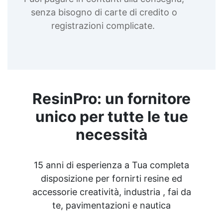
resine Creme lucidanti per modelli artistici
senza bisogno di carte di credito o
Creme lucidanti per arte Diluente poliuretanico
Creme lucidanti epossidica Cera paraffinica
registrazioni complicate.
Creme lucidanti per decorazioni in resina Smalto
trasparente Adesivi per materiali trasparenti
Spray trasparente lucido Creme lucidanti per
gioielli Bomboletta trasparente lucido Lampada
ultravioletta Lampada uv portatile See all
articles →
ResinPro: un fornitore
unico per tutte le tue
necessità
15 anni di esperienza a Tua completa
disposizione per fornirti resine ed
accessorie creatività, industria , fai da
te, pavimentazioni e nautica