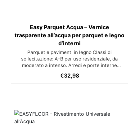
Easy Parquet Acqua – Vernice
trasparente all’acqua per parquet e legno
d’interni
Parquet e pavimenti in legno Classi di
sollecitazione: A–B per uso residenziale, da
moderato a intenso. Arredi e porte interne
Finitura resistente per superfici con
€
32,98
sollecitazione normale. Modalità d’uso (Sintesi)
Preparazione Legno nuovo: levigare con grana
120–150 (pavimenti). Vecchie finiture: Pavimenti
→ arrivare al legno grezzo Mobili → carteggiare
con grana 240 su rivestimenti portanti Supporto:
asciutto, pulito e privo di cere/siliconi Umidità
legno: Latifoglie ~12% Conifere ~15% Prima mano
Pronta all’uso Applicare con rullo a pelo corto o
pennello acrilico morbido Resa: 8–10 m²/L
Intermedio Attendere circa 4 h Leggera