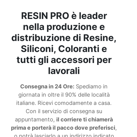
fare tavolo in legno Sottobicchieri in legno
Parete con pannelli di legno Prezzo del legno di
RESIN PRO è leader
noce Parete pannelli legno Stucco legno esterno
Riparare legno marcio Finitura lucida per legno
nella produzione e
Riempire fessure travi legno Rivestimento legno
esterno See all articles →
distribuzione di Resine,
Siliconi, Coloranti e
tutti gli accessori per
lavorali
Consegna in 24 Ore:
Spediamo in
giornata in oltre il 90% delle località
italiane. Ricevi comodamente a casa.
Con il servizio di consegna su
appuntamento,
il corriere ti chiamerà
prima e porterà il pacco dove preferisci
,
o potrà lasciarlo a un indirizzo indicato