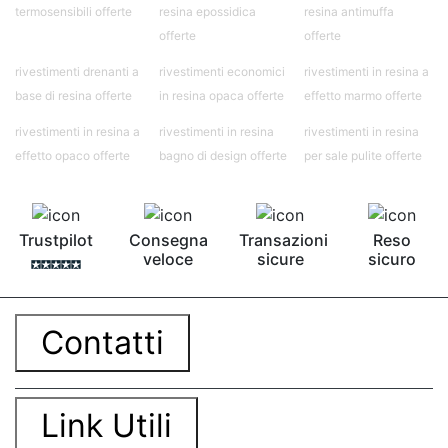
termosensibili offerte
resina epossidica
resina antimuffa
offerte
offerte
rivestimenti drenanti a
rivestimenti economici
rivestimenti in resina a
base di resina offerte
in resina opaca offerte
effetto marmo offerte
rivestimenti in resina a
rivestimenti in resina
rivestimenti in resina
effetto opaco offerte
bagno di design offerte
per sale pulite offerte
Trustpilot
Consegna
Transazioni
Reso
veloce
sicure
sicuro
Contatti
Link Utili