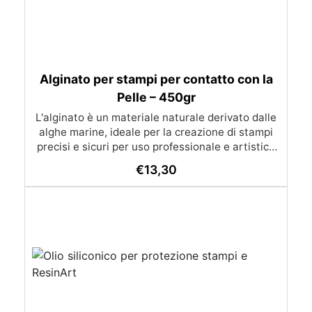
Alginato per stampi per contatto con la
Pelle – 450gr
L'alginato è un materiale naturale derivato dalle
alghe marine, ideale per la creazione di stampi
precisi e sicuri per uso professionale e artistico
anche per contatto con la pelle. Grazie alla sua
€
13,30
facilità d'uso e alla capacità di catturare dettagli
minuziosi, è perfetto per la realizzazione di
calchi anatomici, sculture e applicazioni
ortopediche. Il nostro alginato cromatico è quello
utilizzato nei kit dentali, uno dei più puri e
precisi. Appena l'alginato sarà mescolato con
l'acqua avrà un colore rosa, quando si asciugherà
cambierà colore diventando bianco,
permettendovi di capire quando sarà possibile
togliere le mani. L'utilizzo di questo materiale