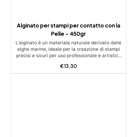
Alginato per stampi per contatto con la
Pelle – 450gr
L'alginato è un materiale naturale derivato dalle
alghe marine, ideale per la creazione di stampi
precisi e sicuri per uso professionale e artistico
anche per contatto con la pelle. Grazie alla sua
€
13,30
facilità d'uso e alla capacità di catturare dettagli
minuziosi, è perfetto per la realizzazione di
calchi anatomici, sculture e applicazioni
ortopediche. Il nostro alginato cromatico è quello
utilizzato nei kit dentali, uno dei più puri e
precisi. Appena l'alginato sarà mescolato con
l'acqua avrà un colore rosa, quando si asciugherà
cambierà colore diventando bianco,
permettendovi di capire quando sarà possibile
togliere le mani. L'utilizzo di questo materiale
permette di avere un'altissima definizione anche