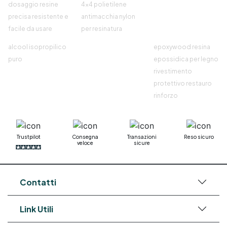
dosaggio resine
4x4 polietilene
precisa resistente e
antimacchia nylon
facile da usare
per resinatura
alcool isopropilico
epoxywood resina
puro
epossidica per legno
rivestimento
protettivo restauro
rinforzo
Trustpilot
Consegna
Transazioni
Reso sicuro
veloce
sicure
Contatti
Link Utili