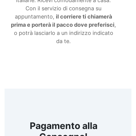
italiane. Ricevi comodamente a casa.
siliconiche Gomma liquida trasparente Gomma
Con il servizio di consegna su
per stampi Gomma siliconica resistente Gomma
siliconica per stampi complessi Gomma siliconica
appuntamento,
il corriere ti chiamerà
liquida Gomma siliconica morbida Gomma colata
prima e porterà il pacco dove preferisci
,
Gomma siliconica per calchi resistenti Gomma
o potrà lasciarlo a un indirizzo indicato
siliconica Gomma siliconica antiaderente See all
articles →
da te.
Pagamento alla