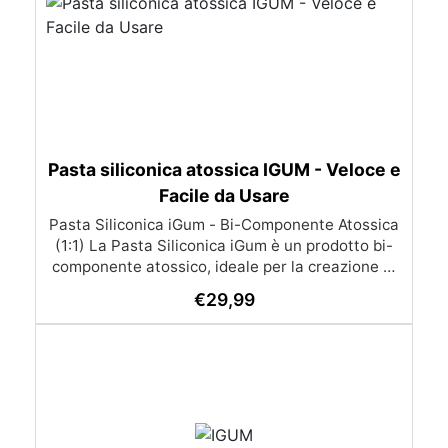
Pasta siliconica atossica IGUM - Veloce e
Facile da Usare
Pasta Siliconica iGum - Bi-Componente Atossica
(1:1) La Pasta Siliconica iGum è un prodotto bi-
componente atossico, ideale per la creazione di
stampi precisi e dettagliati. Morbida e
€
29,99
modellabile, è compatibile con una vasta gamma
di materiali, come resina, gesso, cera, metallo a
basso punto di fusione, sapone e cemento. Con
iGum, puoi riprodurre ornamenti, figurine e
qualsiasi altro oggetto con la massima
semplicità, senza bisogno di strumenti di
precisione o bilance. Caratteristiche Principali