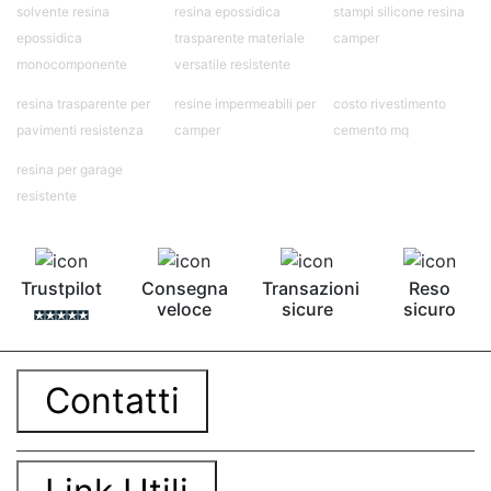
solvente resina
resina epossidica
stampi silicone resina
epossidica
trasparente materiale
camper
monocomponente
versatile resistente
resina trasparente per
resine impermeabili per
costo rivestimento
pavimenti resistenza
camper
cemento mq
resina per garage
resistente
Trustpilot
Consegna
Transazioni
Reso
veloce
sicure
sicuro
Contatti