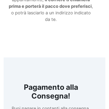
liquida Gomma siliconica morbida Gomma colata
prima e porterà il pacco dove preferisci
,
Gomma siliconica per calchi resistenti Gomma
o potrà lasciarlo a un indirizzo indicato
siliconica Gomma siliconica antiaderente See all
articles →
da te.
Pagamento alla
Consegna!
Puoi pagare in contanti alla consegna,