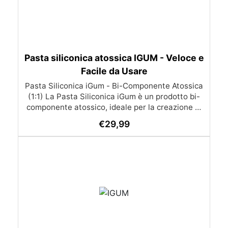
Pasta siliconica atossica IGUM - Veloce e
Facile da Usare
Pasta Siliconica iGum - Bi-Componente Atossica
(1:1) La Pasta Siliconica iGum è un prodotto bi-
componente atossico, ideale per la creazione di
stampi precisi e dettagliati. Morbida e
€
29,99
modellabile, è compatibile con una vasta gamma
di materiali, come resina, gesso, cera, metallo a
basso punto di fusione, sapone e cemento. Con
iGum, puoi riprodurre ornamenti, figurine e
qualsiasi altro oggetto con la massima
semplicità, senza bisogno di strumenti di
precisione o bilance. Caratteristiche Principali
Completamente atossica: Sicura da usare, senza
necessità di guanti o mascherina. Facile da
usare: Si lavora a mano e si applica direttamente