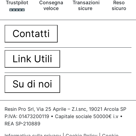
statue Stampi cuore Stampo a forma di cuore
Trustpilot
Consegna
Transazioni
Reso
veloce
sicure
sicuro
Stampi di gomma Stampini fai da te Stampi
Stampi fiori Stampini cuore Sapone stampi Come
fare stampi Stampi cuori See all articles →
Contatti
Link Utili
Su di noi
Resin Pro Srl, Via 25 Aprile – Z.I.snc, 19021 Arcola SP
P.IVA: 01473200119 • Capitale sociale 50000€ i.v •
REA SP-210889
Informativa sulla privacy
|
Cookie Policy
|
Cookie