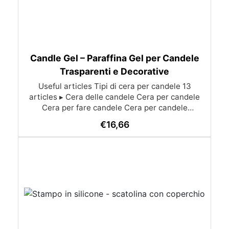
Candle Gel – Paraffina Gel per Candele
Trasparenti e Decorative
Useful articles Tipi di cera per candele 13
articles ▸ Cera delle candele Cera per candele
Cera per fare candele Cera per candele
profumate Dove comprare cera per candele Dove
€
16,66
comprare kit per candele Dove comprare la cera
per candele Cera per fare le candele Cera
candele Cera per candele ingrosso Dove
acquistare cera per candele Cera di soia per
candele Olio di cera dura See all articles →
Accessori per la produzione 20 articles ▸ Cere
per candele Stoppini in legno per candele
Bicchieri di vetro per candele Bicchieri per
candele Accessori candele Forme silicone per
candele Accessori per candele Filo per candele