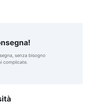
onsegna!
nsegna, senza bisogno
oni complicate.
sità