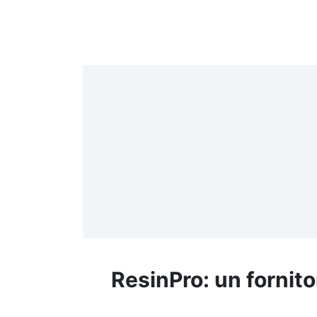
4
>
(
≤
f
ResinPro: un fornito
R