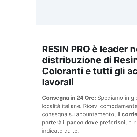
d
t
m
RESIN PRO è leader n
S
f
distribuzione di Resin
Coloranti e tutti gli 
T
lavorali
s
Consegna in 24 Ore:
Spediamo in gior
d
località italiane. Ricevi comodamente 
consegna su appuntamento,
il corr
porterà il pacco dove preferisci
, o 
indicato da te.