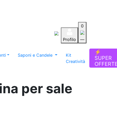
0
Profilo
—
Aiuto
Preferiti
Blog
⚡
nti
Saponi e Candele
Kit
SUPER
Creatività
OFFERT
ina per sale