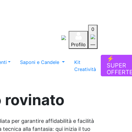
0
Profilo
—
Aiuto
Preferiti
Blog
⚡
nti
Saponi e Candele
Kit
SUPER
Creatività
OFFERT
o rovinato
ata per garantire affidabilità e facilità
tecnica alla fantasia: qui inizia il tuo