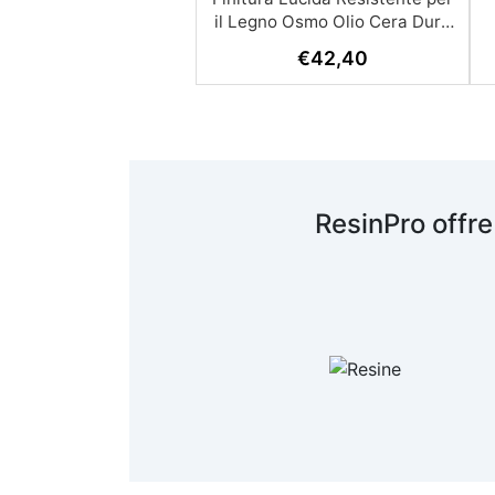
il Legno Osmo Olio Cera Dura
è la soluzione perfetta per chi
b
€
42,40
cerca una finitura lucida,
s
resistente e duratura per il
u
legno. Grazie alla sua formula
O
innovativa a base di olio e
cera, questo prodotto non solo
valorizza il legno ma lo
protegge efficacemente nel
ResinPro offre
tempo, rendendolo ideale per
applicazioni all'interno di
ambienti. Caratteristiche
Principali: Finitura Lucida e
Resistente: Offre una finitura
lucida che non solo esalta la
s
bellezza naturale del legno, ma
è anche estremamente
resistente agli agenti
P
atmosferici e ai danni causati
a
da liquidi comuni come vino,
birra, caffè e succhi di frutta.