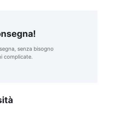
informazioni o consigli,
contatta il reparto tecnico
ResinPro al 333 4819266. Crea
il tuo tavolo da sogno con il KIT
EPOXYTABLE 5-FIVE e
onsegna!
trasforma il tuo progetto in
realtà! Leggi Prima dell'uso
nsegna, senza bisogno
Scarica la TDS Scarica le
Istruzioni per una lucidatura
oni complicate.
perfetta! ACCORGIMENTI
SULL’UTILIZZO DELLE RESINE
NEI PERIODI
PARTICOLARMENTE CALDI
Useful articles Tecniche di
rivestimento tavoli 31 articles
sità
▸ Tavolo resinato Tavolo legno
e resina Tavolo in vetroresina
Tavolo in legno resina Tavolo
con resina e legno Tavoli con
resina Tavolo con resina
Stampo per tavolo in resina