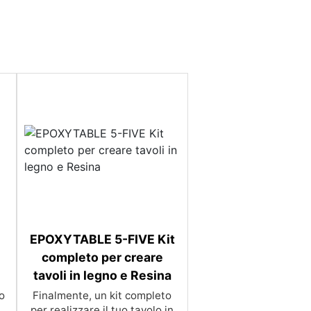
EPOXYTABLE 5-FIVE Kit
completo per creare
tavoli in legno e Resina
pareti cucina colori Resina sopra piastrelle cucina Resina effetto legno cucina Resina cucina rivestimento Resina per coprire piastrelle cucina Resina per muri cucina Resine cucina Parete resina cucina Resina pavimento cucina See all articles → Resina per legno 15 articles ▸ Resina riempitiva per legno Resina per l
Finalmente, un kit completo
per realizzare il tuo tavolo in