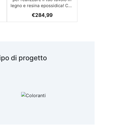
legno e resina epossidica! Che
tu sia un hobbista o un
€
284,99
professionista, il nostro KIT
EPOXYTABLE 5-FIVE offre
tutto ciò di cui hai bisogno per
creare un tavolo unico e
personalizzato. Contenuto del
Kit: Resina Epossidica
EPOXYTABLE 5-FIVE: 9 kg di
ipo di progetto
resina (5.8kg di A e 3.2 di B)
Colate fino a 5 cm di spessore
Perfetta per colate ad alte
temperature e resistenza ai
graffi Bassissima esotermia
per evitare surriscaldamento e
deformazioni Pellicola
Distaccante “Shiny Shield”:
Sufficienti per una superficie di
0,3 m² (per KIT BEGINNER)
Applicabile su qualsiasi
superficie, facilmente