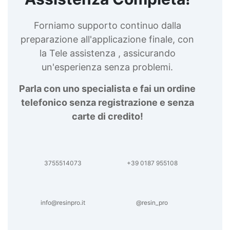
gioielli Bomboletta trasparente lucido Lampada
resine Creme lucidanti per modelli artistici
Creme lucidanti per arte Diluente poliuretanico
ultravioletta Lampada uv portatile See all
Creme lucidanti epossidica Cera paraffinica
articles →
Forniamo supporto continuo dalla
Creme lucidanti per decorazioni in resina Smalto
preparazione all'applicazione finale, con
trasparente Adesivi per materiali trasparenti
la Tele assistenza , assicurando
Spray trasparente lucido Creme lucidanti per
gioielli Bomboletta trasparente lucido Lampada
un'esperienza senza problemi.
ultravioletta Lampada uv portatile See all
articles →
Parla con uno specialista e fai un ordine
telefonico senza registrazione e senza
carte di credito!
3755514073
+39 0187 955108
info@resinpro.it
@resin_pro