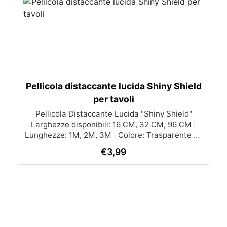
Pellicola distaccante lucida Shiny Shield
per tavoli
Pellicola Distaccante Lucida "Shiny Shield"
Larghezze disponibili: 16 CM, 32 CM, 96 CM |
Lunghezze: 1M, 2M, 3M | Colore: Trasparente La
Pellicola Distaccante "Shiny Shield" è stata
€
3,99
sviluppata appositamente per l’utilizzo su Resine
Epossidiche, Poliuretaniche e Acriliche,
garantendo una finitura impeccabile.
Caratteristiche Principali: Trasparente, adesiva e
removibile: Non lascia alcuna traccia di adesivo
sui manufatti, mantenendo pulite e perfette le
superfici. Applicabile su qualsiasi superficie: