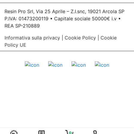
ultravioletta Lampada uv portatile See all
articles →
Resin Pro Srl, Via 25 Aprile – Z.I.snc, 19021 Arcola SP
P.IVA: 01473200119 • Capitale sociale 50000€ i.v •
REA SP-210889
Informativa sulla privacy
|
Cookie Policy
|
Cookie
Policy UE
0