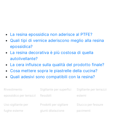
epossidica per alimenti Resina epossidica
bicomponente per metalli Additivi per Resine
epossidiche Impermeabilizzare legno con resina
epossidica See all articles → Tavoli in legno
resinati 21 articles ▸ Resina epossidica tavolo
Resina per tavoli in legno Tavoli resina
epossidica Tavolo in resina epossidica Tavolo
La resina epossidica non aderisce al PTFE?
legno resina epossidica Rivestire un tavolo
Quali tipi di vernice aderiscono meglio alla resina
Resina per tavoli Resine per tavoli Tavolo con
epossidica?
resina epossidica Tavoli con resina epossidica
La resina decorativa è più costosa di quella
Resina epossidica tavoli Resina epossidica per
autolivellante?
tavoli Tavolo resina epossidica Tavolo con resina
La cera influisce sulla qualità del prodotto finale?
epossidica fai da te Tavolo legno e resina
Cosa mettere sopra le piastrelle della cucina?
epossidica Tavoli in resina epossidica prezzi
Come rivestire un tavolo di vetro Piani in resina
Quali adesivi sono compatibili con la resina?
per tavoli Tavoli in resina epossidica Tavolo
resina epossidica fai da te Tavolino in resina
Rivestimento
Sigillante per superfici
Sigillante per terrazzi
epossidica See all articles → Creme lucidanti per
epossidico per terrazzi
flessibili
esterni
resina 38 articles ▸ Creme lucidanti per resina
Creme lucidanti per resine artistiche Creme
Uso sigillante per
Prodotti per sigillare
Stucco per fessure
lucidanti per resina epossidica Creme lucidanti
fughe esterne
giunti dilatazione
pavimenti