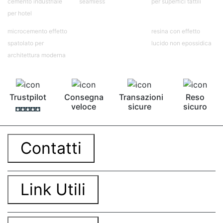
cemento industriale
seamless
per superfici tattili
per hotel
microcemento effetto
resina con effetto
spatolato per
lucido non epossidica
architettura moderna
Trustpilot
Consegna
Transazioni
Reso
veloce
sicure
sicuro
Contatti
Link Utili