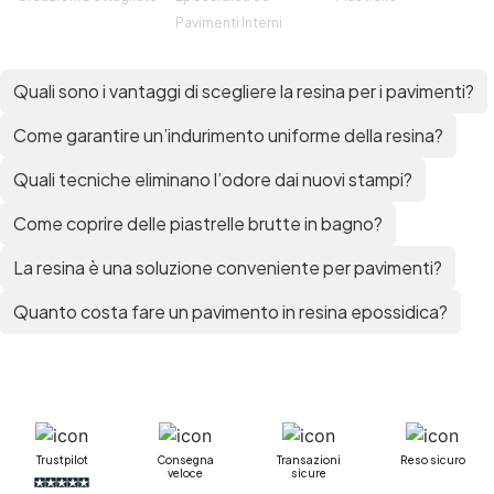
Mastice epossidico Adesivo epossidico
Pavimenti Interni
bicomponente Malta epossidica Colla
bicomponente Pavimento epossidico pro e
Quali sono i vantaggi di scegliere la resina per i pavimenti?
contro Epossidica Colla epossidica plastica See
all articles →
Come garantire un’indurimento uniforme della resina?
Quali tecniche eliminano l’odore dai nuovi stampi?
Come coprire delle piastrelle brutte in bagno?
La resina è una soluzione conveniente per pavimenti?
Quanto costa fare un pavimento in resina epossidica?
Trustpilot
Consegna
Transazioni
Reso sicuro
veloce
sicure