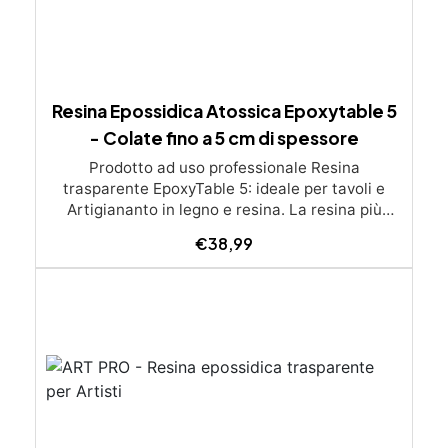
Resina Epossidica Atossica Epoxytable 5
- Colate fino a 5 cm di spessore
Prodotto ad uso professionale Resina
trasparente EpoxyTable 5: ideale per tavoli e
Artigiananto in legno e resina. La resina più
venduta , resistente ai graffi e ingiallimento,
€
38,99
perfetta per colate di alto spessore fino a 5 cm.
Applicazioni Principali: Realizzazione di tavoli in
legno e resina con colate di alto spessore.
Progetti artistici e di design che prevedano una
colata in spessore Inglobamenti di oggetti (fiori,
monete, pietre, ecc) Colate riempitive in
spessore dentro stampi e cassaforme
Caratteristiche principali: ✅ Bassissima
esotermia per colate fino a 5 cm (è possibile fare
più colate a distanza di 12-24h) ✅ Filtri UV per