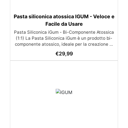
Pasta siliconica atossica IGUM - Veloce e
Facile da Usare
Pasta Siliconica iGum - Bi-Componente Atossica
(1:1) La Pasta Siliconica iGum è un prodotto bi-
componente atossico, ideale per la creazione di
stampi precisi e dettagliati. Morbida e
€
29,99
modellabile, è compatibile con una vasta gamma
di materiali, come resina, gesso, cera, metallo a
basso punto di fusione, sapone e cemento. Con
iGum, puoi riprodurre ornamenti, figurine e
qualsiasi altro oggetto con la massima
semplicità, senza bisogno di strumenti di
precisione o bilance. Caratteristiche Principali
Completamente atossica: Sicura da usare, senza
necessità di guanti o mascherina. Facile da
usare: Si lavora a mano e si applica direttamente
sul modello da riprodurre. Indurisce velocemente:
Lo stampo è pronto in soli 30 minuti. Alta