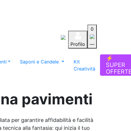
0
Profilo
—
Aiuto
Preferiti
Blog
⚡
nti
Saponi e Candele
Kit
SUPER
Creatività
OFFERT
ina pavimenti
ata per garantire affidabilità e facilità
tecnica alla fantasia: qui inizia il tuo