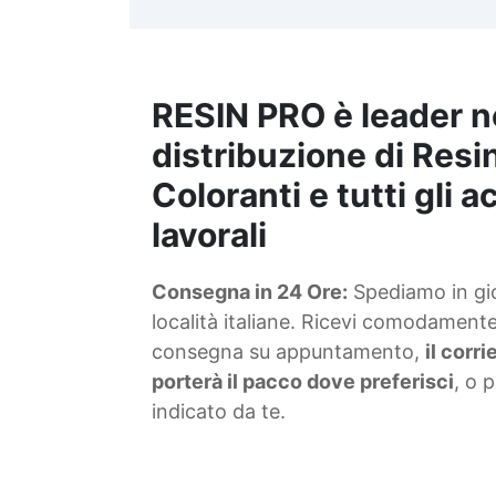
t
m
RESIN PRO è leader n
S
f
distribuzione di Resin
Coloranti e tutti gli 
T
lavorali
s
Consegna in 24 Ore:
Spediamo in gior
d
località italiane. Ricevi comodamente 
consegna su appuntamento,
il corr
porterà il pacco dove preferisci
, o 
indicato da te.
4