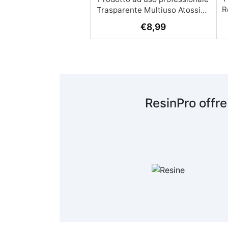
R
€
8,99
A
c
R
ResinPro offre
s