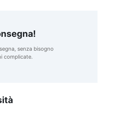
onsegna!
nsegna, senza bisogno
oni complicate.
sità