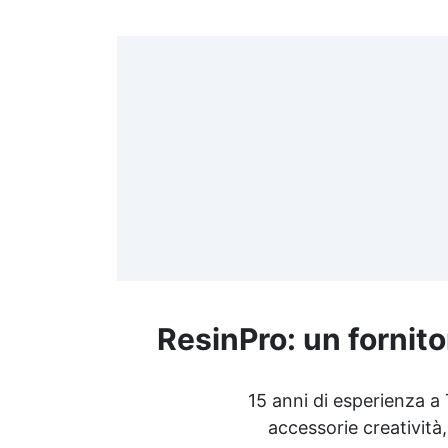
>
(
≤
f
ResinPro: un fornito
R
15 anni di esperienza a
accessorie creatività,