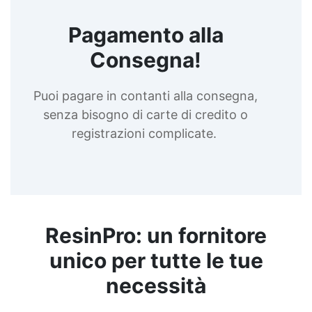
per colata Gomma siliconica per calchi Gomma
siliconica colata Gomma siliconica per stampi 5
Pagamento alla
kg Gomma al silicone Gomma silicone Gomme
siliconiche Gomma liquida trasparente Gomma
Consegna!
per stampi Gomma siliconica resistente Gomma
siliconica per stampi complessi Gomma siliconica
liquida Gomma siliconica morbida Gomma colata
Puoi pagare in contanti alla consegna,
Gomma siliconica per calchi resistenti Gomma
senza bisogno di carte di credito o
siliconica Gomma siliconica antiaderente See all
articles →
registrazioni complicate.
ResinPro: un fornitore
unico per tutte le tue
necessità