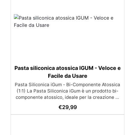
Pasta siliconica atossica IGUM - Veloce e
Facile da Usare
Pasta Siliconica iGum - Bi-Componente Atossica
(1:1) La Pasta Siliconica iGum è un prodotto bi-
componente atossico, ideale per la creazione di
stampi precisi e dettagliati. Morbida e
€
29,99
modellabile, è compatibile con una vasta gamma
di materiali, come resina, gesso, cera, metallo a
basso punto di fusione, sapone e cemento. Con
iGum, puoi riprodurre ornamenti, figurine e