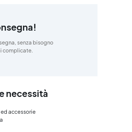
a
 a
onsegna!
za
è
st
nsegna, senza bisogno
oni complicate.
e
o
re
do
te
ue necessità
e ed accessorie
ca