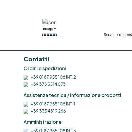
vetroresina Resina riparazione
vetro Riparazione con
vetroresina Riparare la
vetroresina Come riparare la
vetroresina Riparazione
Trustpilot
vetroresina fai da te Resina
Servizio di con
per vetroresina Resina fibra di
vetro Kit riparazione
vetroresina Kit per riparazione
vetroresina Kit vetroresina per
b
Contatti
carrozzeria Kit vetroresina per
Ordini e spedizioni
plastica Resina per riparazione
vetro Resina riparazione
+39 0187 955 108 INT.2
plastica See all articles →
+39 375 5514 073
Assistenza tecnica / Informazione prodotti
+39 0187 955 108 INT.1
+39 333 4819 266
e
Amministrazione
+39 0187 955 108 INT.3
t