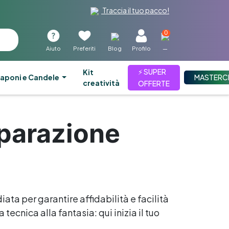
Traccia il tuo pacco!
0
Aiuto
Preferiti
Blog
Profilo
—
⚡ SUPER
kit
aponi e Candele
MASTERC
creatività
OFFERTE
eparazione
iata per garantire affidabilità e facilità
tecnica alla fantasia: qui inizia il tuo