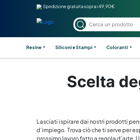
Spedizione gratuita sopra i 49,90€
Resine
Siliconi e Stampi
Coloranti
Scelta de
Lasciati ispirare dai nostri prodotti pen
d’impiego. Trova ciò che ti serve per esp
prossimo lavoro fatto a regola d’arte. Un