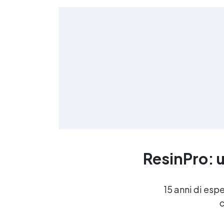
indurita e la riparazione
completa. Ampia applicabilità Il
f
kit è perfetto non solo per
riparazioni di automobili e
barche, ma anche per progetti
industriali e strutturali che
richiedono materiali compositi
robusti. Applicabile su
superfici in metallo, poliestere,
vetro, porcellana e altri
materiali, è uno strumento
versatile per chiunque abbia
bisogno di una soluzione
pratica e duratura. Acquista
ResinPro: u
ora il Kit completo per
applicare la fibra di vetro e
risolvi rapidamente qualsiasi
problema di riparazione o
15 anni di esp
rinforzo con risultati
g
c
professionali! Useful articles
Fibre di vetro e resina 14