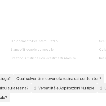
con un panno. Supporti
verniciati, resinate o
stratificati: pulire con un
detergente a base di soda
(alcalino), sciacquare e
lasciare asciugare.
arteggiare con carta vetro e
spolverare. APPLICAZIONE
Microcemento Per Esterni Prezzo
Scelt
Condizioni ideali di
pplicazione: su legno grezzo,
Stampo Silicone Impermeabile
Coll
ulito e asciutto, tra 12° e 25°
C, lontano da correnti d’aria e
Creazioni Artistiche Con Rivestimenti In Resina
Resi
l riparo dai raggi del sole. Una
volta aggiunto l’additivo alla
vernice, applicare una prima
mano generosa con l’aiuto di
sciuga?
Quali solventi rimuovono la resina dai contenitori?
un pennello o di un rullo nel
senso delle fibre del legno e
dui sulla resina?
2. Versatilità e Applicazioni Multiple
2. 
lasciare seccare 4 ore.
Carteggiare con una carta
ale?
vetro fine (240) e spolverare.