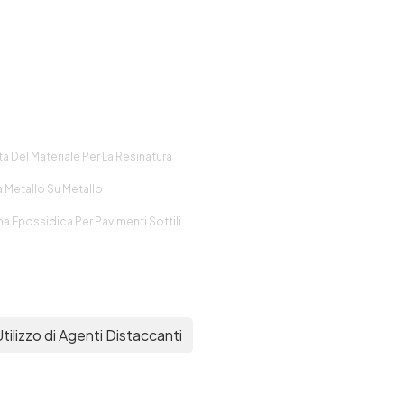
a Del Materiale Per La Resinatura
a Metallo Su Metallo
na Epossidica Per Pavimenti Sottili
Utilizzo di Agenti Distaccanti