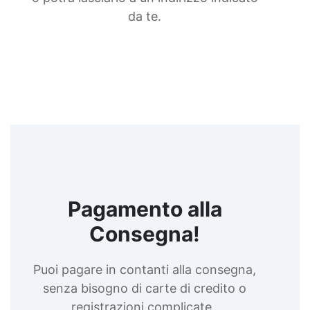
in resina Rivestimento pavimento in resina
Resine pavimenti Finiture Pavimenti con Resina
da te.
DIY Come pulire un pavimento in resina Arte
Pavimenti Resina a buon mercato See all articles
→
Pagamento alla
Consegna!
Puoi pagare in contanti alla consegna,
senza bisogno di carte di credito o
registrazioni complicate.