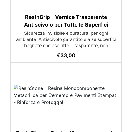
ResinGrip – Vernice Trasparente
Antiscivolo per Tutte le Superfici
Sicurezza invisibile e duratura, per ogni
ambiente. Antiscivolo garantito sia su superfici
bagnate che asciutte. Trasparente, non
ingiallente: non altera l’aspetto originale del
€
33,00
materiale. Universale: adatto a ceramica, cotto,
marmo, cemento, legno, metallo e plastica.
Altissima resistenza all’usura: anche carrabile,
perfetto per zone di passaggio intenso.
Asciugatura rapida: calpestabile dopo 3 ore,
carrabile dopo 12 ore. Conformità europea:
Regolamenti EU 305/2011 e 574/2014 – CE EN
1504-2. Principali Applicazioni Piscine e centri
benessere → pavimenti bordo vasca, spa, saune.
Scale interne ed esterne → maggiore sicurezza
senza cambiare estetica. Garage e rampe
carrabili → resistenza anche al passaggio di