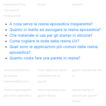
Lavori in resina Effetti Resina 3D Finiture
Isopropilico Puro
Murali
Alimenti
Superficiali con Resine Inglobare oggetti nella
Lavorazioni
resina Cosa fare se la resina non indurisce
Professionali
Finiture per modelli di resina Finitura con Resina
Finitura lucida per resina Effetti Speciali con
A cosa serve la resina epossidica trasparente?
Resina Effetti Speciali con Resine Lavori con
Quanto ci mette ad asciugare la resina epossidica?
resina Abrasivi per superfici in resina Lavorare
Che materiale si usa per gli stampi in silicone?
con la resina Scala interna in resina See all
Come togliere le bolle dalla resina UV?
articles → Resina per vetro 29 articles ▸ Resina
Quali sono le applicazioni più comuni della resina
rivestimento Pareti in resina Pareti resina Parete
in resina Pittura resina Materiale resina Legno e
epossidica?
resina Stucco resina Marmo resina pro e contro
Quanto costa fare una parete in resina?
Rivestimento in resina Rivestimenti in resina
Rivestimento resina Rivestimenti esterni in
resina poliuretanica
come applicare resine
guaine resinate fai-da-
resina Parete resina Rivestimenti in resina per
per guaine
poliuretaniche su
te
esterni Legno resina Quadri resina Pannelli in
resina decorativi Adesivi Strutturali per Resine
impermeabilizzanti
guaine
Pittura con resina Resina quadri Resine
Guaina impermeabile
resina epossidica per
tutorial stampi in
poliuretaniche Design Resine Pareti con resina
per resina epossidica
guaine fibrata
silicone per guaine
Adesivi Strutturali DIY Resine Ghiaia e resina
Rivestire con resina Corso resina Spatolato
fibrata