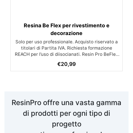
Resina Be Flex per rivestimento e
decorazione
Solo per uso professionale. Acquisto riservato a
titolari di Partita IVA. Richiesta formazione
REACH per l’uso di diisocianati. Resin Pro BeFlex
- Rivestimento Flessibile e Trasparente Proteggi
€
20,99
e valorizza le tue creazioni con Resin Pro BeFlex:
⭐ Protezione Multifunzionale: Ideale per
resinare adesivi, medaglie, targhette, etichette e
altro ancora. Offre una copertura completa e una
protezione duratura contro abrasioni, graffi e
umidità. Flessibile e Resistente: BeFlex crea un
ResinPro offre una vasta gamma
film flessibile e trasparente che mantiene le tue
creazioni sicure e brillanti. Non ingiallisce,
di prodotti per ogni tipo di
neanche dopo anni, e assorbe i graffi.
progetto
Applicazione Facile: Adatto a qualsiasi supporto,
dalla carta stampata alla resina, fino