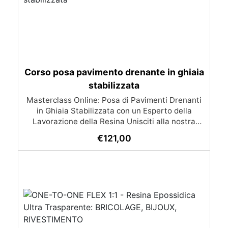
Corso posa pavimento drenante in ghiaia
stabilizzata
Masterclass Online: Posa di Pavimenti Drenanti
in Ghiaia Stabilizzata con un Esperto della
Lavorazione della Resina Unisciti alla nostra
esclusiva masterclass dedicata alla realizzazione
€
121,00
di pavimenti drenanti in ghiaia stabilizzata.
Impara comodamente da remoto le tecniche
avanzate per creare pavimentazioni esterne ed
interne e tutti i trucchi e consigli dei nostri
esperti. Posti limitati per ogni provincia d’italia!
Affrettati a riservare il tuo posto. Data: 13
Settembre 2025 Programma del Webinar: Inizio
ore 9:00 Applicazione di drenanti in ghiaia