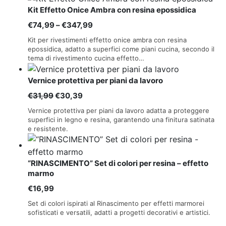
€66,99
Kit Effetto Onice Ambra con resina epossidica
a
Fascia
€
74,99
–
€
347,99
€512,99
di
Kit per rivestimenti effetto onice ambra con resina
prezzo:
epossidica, adatto a superfici come piani cucina, secondo il
tema di rivestimento cucina effetto…
da
€74,99
Vernice protettiva per piani da lavoro
a
Il
Il
€
31,99
€
30,39
€347,99
prezzo
prezzo
Vernice protettiva per piani da lavoro adatta a proteggere
originale
attuale
superfici in legno e resina, garantendo una finitura satinata
e resistente.
era:
è:
€31,99.
€30,39.
“RINASCIMENTO” Set di colori per resina – effetto
marmo
€
16,99
Set di colori ispirati al Rinascimento per effetti marmorei
sofisticati e versatili, adatti a progetti decorativi e artistici.