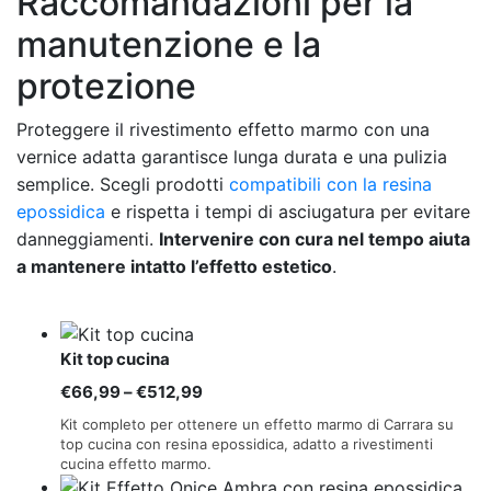
Raccomandazioni per la
manutenzione e la
protezione
Proteggere il rivestimento effetto marmo con una
vernice adatta garantisce lunga durata e una pulizia
semplice. Scegli prodotti
compatibili con la resina
epossidica
e rispetta i tempi di asciugatura per evitare
danneggiamenti.
Intervenire con cura nel tempo aiuta
a mantenere intatto l’effetto estetico
.
Kit top cucina
Fascia
€
66,99
–
€
512,99
di
Kit completo per ottenere un effetto marmo di Carrara su
prezzo:
top cucina con resina epossidica, adatto a rivestimenti
cucina effetto marmo.
da