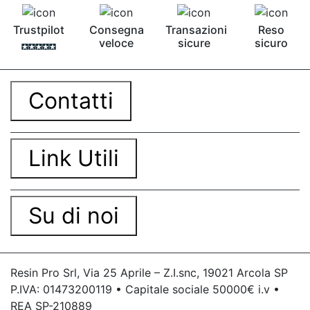
Pavimento epossidico Acquista Glitter Epossidico
Applicazioni di Epossidici Colle epossidiche
Trustpilot
Consegna
Transazioni
Reso
Mastice epossidico Adesivo epossidico
veloce
sicure
sicuro
bicomponente Malta epossidica Colla
bicomponente Pavimento epossidico pro e
contro Epossidica Colla epossidica plastica See
all articles →
Contatti
Link Utili
Su di noi
Resin Pro Srl, Via 25 Aprile – Z.I.snc, 19021 Arcola SP
P.IVA: 01473200119 • Capitale sociale 50000€ i.v •
REA SP-210889