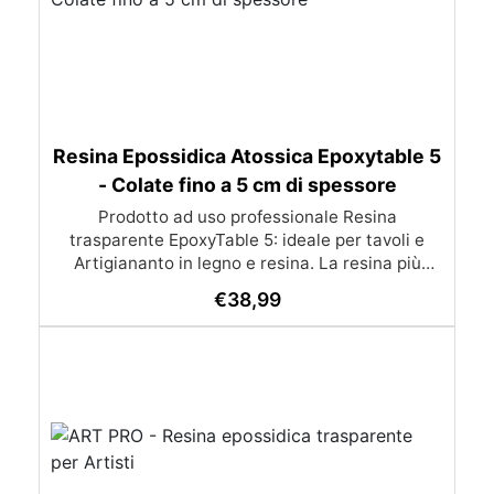
Resina Epossidica Atossica Epoxytable 5
- Colate fino a 5 cm di spessore
Prodotto ad uso professionale Resina
trasparente EpoxyTable 5: ideale per tavoli e
Artigiananto in legno e resina. La resina più
venduta , resistente ai graffi e ingiallimento,
€
38,99
perfetta per colate di alto spessore fino a 5 cm.
Applicazioni Principali: Realizzazione di tavoli in
legno e resina con colate di alto spessore.
Progetti artistici e di design che prevedano una
colata in spessore Inglobamenti di oggetti (fiori,
monete, pietre, ecc) Colate riempitive in
spessore dentro stampi e cassaforme
Caratteristiche principali: ✅ Bassissima