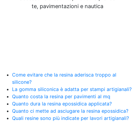
Resine Pareti con resina Adesivi Strutturali DIY
te, pavimentazioni e nautica
Resine Ghiaia e resina Rivestire con resina Corso
resina Spatolato resina See all articles →
Epossidico per pavimenti 41 articles ▸ Epossidico
per pavimenti Pavimenti epossidici Applicazioni
Creative Epossidiche Epossidica vernice Colla
epossidica per legno Tavolo epossidico Colla
epossidica bicomponente plastica Impregnante
epossidico Colla epossidica bicomponente per
plastica Colla epossidica Colla epossidica
bicomponente Epossidica colla Colla
bicomponente plastica Bicomponente
Come evitare che la resina aderisca troppo al
trasparente Pasta bicomponente per metalli
silicone?
Epossidica bicomponente Bicomponente
La gomma siliconica è adatta per stampi artigianali?
epossidico Colle bicomponenti Epossidica
Quanto costa la resina per pavimenti al mq
significato Epossidico significato Polietilene telo
Quanto dura la resina epossidica applicata?
Smalto epossidico Colla epossidica legno Colla
Quanto ci mette ad asciugare la resina epossidica?
epossidica per plastica Collanti epossidici Colla
Quali resine sono più indicate per lavori artigianali?
bicomponente per plastica Cariche per Epossidici
Cariche Epossidiche Adesivo bicomponente
epossidico Colla bicomponente epossidica