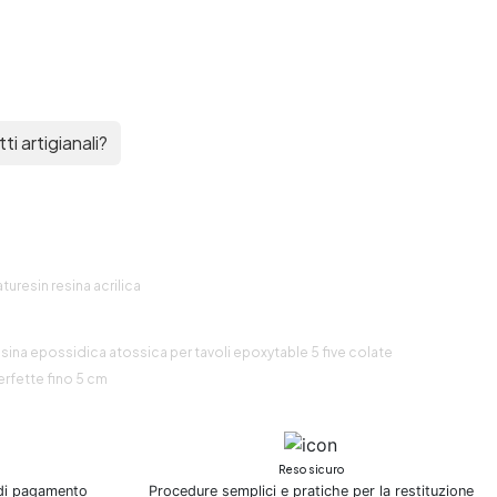
i artigianali?
turesin resina acrilica
esina epossidica atossica per tavoli epoxytable 5 five colate
erfette fino 5 cm
Reso sicuro
 di pagamento
Procedure semplici e pratiche per la restituzione