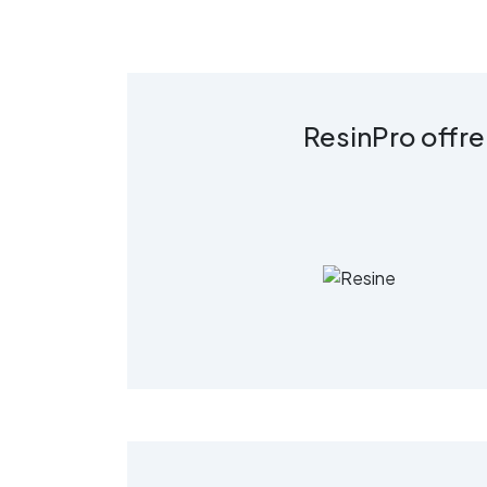
c
R
ResinPro offre
s