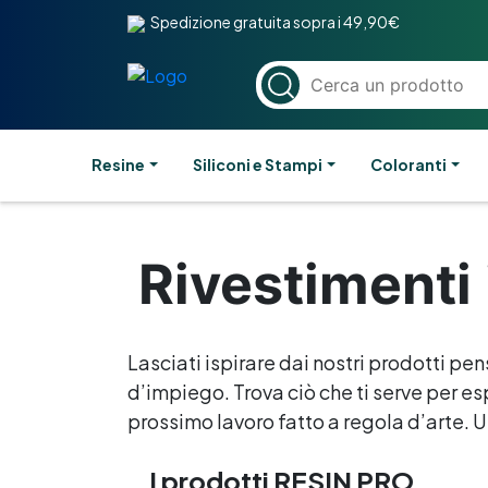
Spedizione gratuita sopra i 49,90€
Resine
Siliconi e Stampi
Coloranti
Rivestimenti 
Lasciati ispirare dai nostri prodotti pen
d’impiego. Trova ciò che ti serve per esp
prossimo lavoro fatto a regola d’arte. Un
I prodotti RESIN PRO