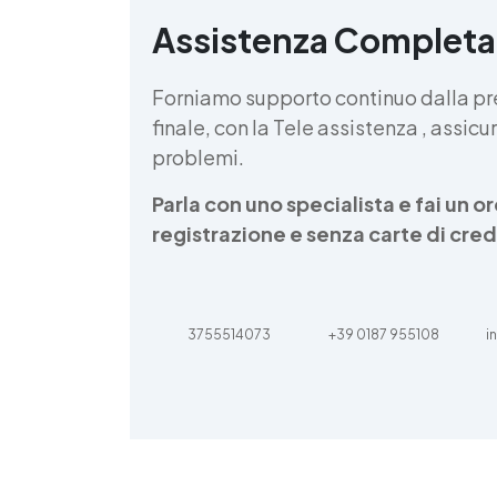
Assistenza Completa
d
v
Forniamo supporto continuo dalla pr
finale, con la Tele assistenza , assi
problemi.
Parla con uno specialista e fai un 
registrazione e senza carte di cred
3755514073
+39 0187 955108
i
d
t
m