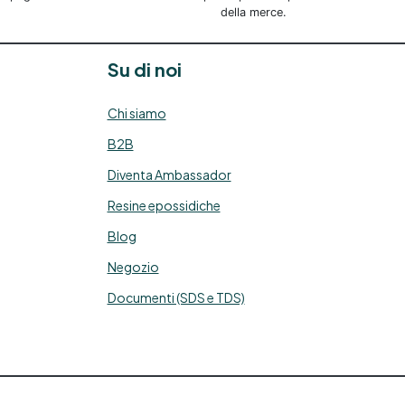
della merce.
Su di noi
Chi siamo
B2B
Diventa Ambassador
Resine epossidiche
Blog
Negozio
Documenti (SDS e TDS)