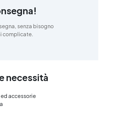
onsegna!
nsegna, senza bisogno
oni complicate.
ue necessità
e ed accessorie
ca