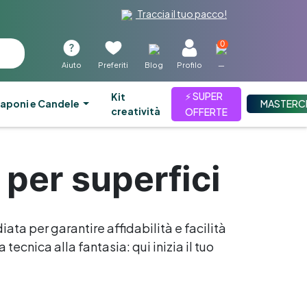
Traccia il tuo pacco!
0
Aiuto
Preferiti
Blog
Profilo
—
⚡ SUPER
kit
aponi e Candele
MASTERC
creatività
OFFERTE
 per superfici
iata per garantire affidabilità e facilità
tecnica alla fantasia: qui inizia il tuo