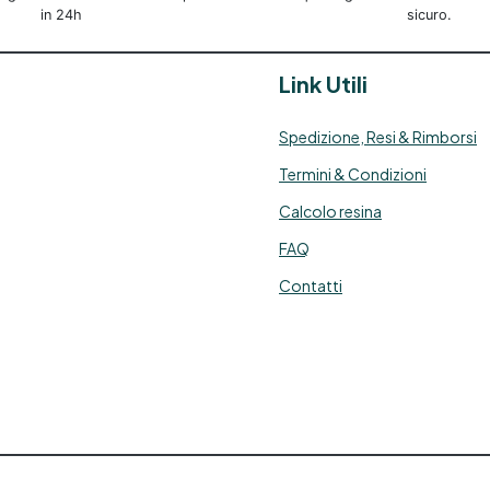
Resina epossidica tossica
in 24h
sicuro.
esina epossidica cos'è Resina
epossidica utilizzo See all
Link Utili
articles → Tecniche di
applicazione 22 articles ▸
Resina epossidica per
Spedizione, Resi & Rimborsi
piastrelle Legno resina
Termini & Condizioni
epossidica Resina epossidica
per marmo Legno e resina
Calcolo resina
epossidica Resina epossidica
su legno Decorazioni Resine
FAQ
possidiche Resina epossidica
Contatti
per legno Additivi per Resine
epossidiche DIY Resine
epossidiche per legno Resina
epossidica per legno esterno
esina epossidica trasparente
per legno Resina epossidica
er nautica Cariche per Resine
Epossidiche Resine
possidiche per nautica Resina