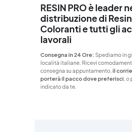
RESIN PRO è leader n
S
distribuzione di Resin
f
Coloranti e tutti gli a
T
lavorali
s
Consegna in 24 Ore:
Spediamo in gio
d
località italiane. Ricevi comodamente
consegna su appuntamento,
il corr
porterà il pacco dove preferisci
, o
indicato da te.
4
>
(