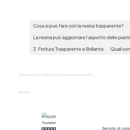
Cosa si può fare con la resina trasparente?
La resina può aggiornare l’aspetto delle piast
3. Finitura Trasparente e Brillante
Quali son
r
miscelatore antibolle per resina epossidica
prolux
R
Trustpilot
Servizio di con