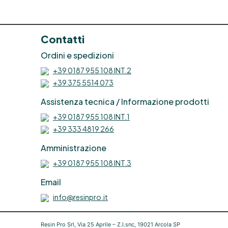
R
Contatti
Ordini e spedizioni
+39 0187 955 108 INT.2
+39 375 5514 073
Assistenza tecnica / Informazione prodotti
+39 0187 955 108 INT.1
e
+39 333 4819 266
Amministrazione
+39 0187 955 108 INT.3
R
Email
info@resinpro.it
p
e
Resin Pro Srl, Via 25 Aprile – Z.I.snc, 19021 Arcola SP