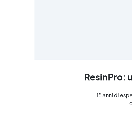
≤
f
ResinPro: u
R
15 anni di esp
c