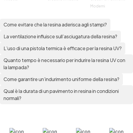
Mastice epossidico Adesivo epossidico
Moderni
bicomponente Malta epossidica Colla
bicomponente Pavimento epossidico pro e
Come evitare che la resina aderisca agli stampi?
contro Epossidica Colla epossidica plastica See
all articles →
La ventilazione influisce sull’asciugatura della resina?
L’uso di una pistola termica è efficace per la resina UV?
Quanto tempo è necessario per indurire la resina UV con
la lampada?
Come garantire un’indurimento uniforme della resina?
Qual è la durata di un pavimento in resina in condizioni
normali?