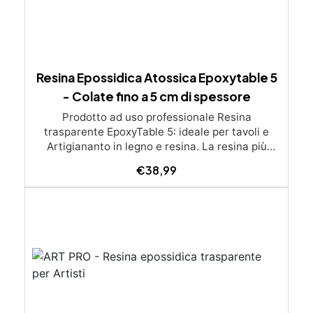
Resina Epossidica Atossica Epoxytable 5
- Colate fino a 5 cm di spessore
Prodotto ad uso professionale Resina
trasparente EpoxyTable 5: ideale per tavoli e
Artigiananto in legno e resina. La resina più
venduta , resistente ai graffi e ingiallimento,
€
38,99
perfetta per colate di alto spessore fino a 5 cm.
Applicazioni Principali: Realizzazione di tavoli in
legno e resina con colate di alto spessore.
Progetti artistici e di design che prevedano una
colata in spessore Inglobamenti di oggetti (fiori,
monete, pietre, ecc) Colate riempitive in
spessore dentro stampi e cassaforme
Caratteristiche principali: ✅ Bassissima
esotermia per colate fino a 5 cm (è possibile fare
più colate a distanza di 12-24h) ✅ Filtri UV per