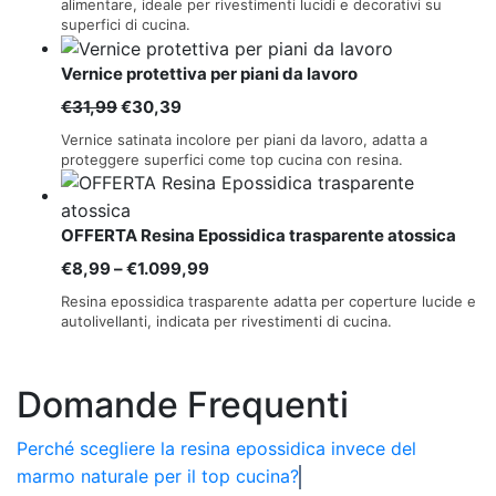
prezzo:
alimentare, ideale per rivestimenti lucidi e decorativi su
superfici di cucina.
da
€24,49
Vernice protettiva per piani da lavoro
a
Il
Il
€
31,99
€
30,39
€524,99
prezzo
prezzo
Vernice satinata incolore per piani da lavoro, adatta a
originale
attuale
proteggere superfici come top cucina con resina.
era:
è:
€31,99.
€30,39.
OFFERTA Resina Epossidica trasparente atossica
Fascia
€
8,99
–
€
1.099,99
di
Resina epossidica trasparente adatta per coperture lucide e
prezzo:
autolivellanti, indicata per rivestimenti di cucina.
da
€8,99
Domande Frequenti
a
€1.099,99
Perché scegliere la resina epossidica invece del
marmo naturale per il top cucina?