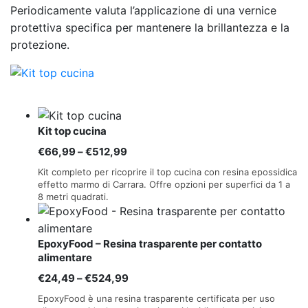
Periodicamente valuta l’applicazione di una vernice
protettiva specifica per mantenere la brillantezza e la
protezione.
Kit top cucina
Fascia
€
66,99
–
€
512,99
di
Kit completo per ricoprire il top cucina con resina epossidica
prezzo:
effetto marmo di Carrara. Offre opzioni per superfici da 1 a
8 metri quadrati.
da
€66,99
a
EpoxyFood – Resina trasparente per contatto
€512,99
alimentare
Fascia
€
24,49
–
€
524,99
di
EpoxyFood è una resina trasparente certificata per uso