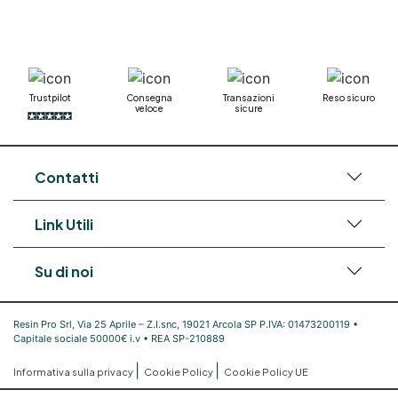
Mastice epossidico Adesivo epossidico
bicomponente Malta epossidica Colla
bicomponente Pavimento epossidico pro e
contro Epossidica Colla epossidica plastica See
all articles →
Trustpilot
Consegna
Transazioni
Reso sicuro
veloce
sicure
Contatti
Link Utili
Su di noi
Resin Pro Srl, Via 25 Aprile – Z.I.snc, 19021 Arcola SP P.IVA: 01473200119 •
Capitale sociale 50000€ i.v • REA SP-210889
|
|
Informativa sulla privacy
Cookie Policy
Cookie Policy UE