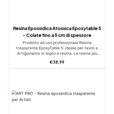
Resina Epossidica Atossica Epoxytable 5
- Colate fino a 5 cm di spessore
Prodotto ad uso professionale Resina
trasparente EpoxyTable 5: ideale per tavoli e
Artigiananto in legno e resina. La resina più
venduta , resistente ai graffi e ingiallimento,
€
38,99
perfetta per colate di alto spessore fino a 5 cm.
Applicazioni Principali: Realizzazione di tavoli in
legno e resina con colate di alto spessore.
Progetti artistici e di design che prevedano una
colata in spessore Inglobamenti di oggetti (fiori,
monete, pietre, ecc) Colate riempitive in
spessore dentro stampi e cassaforme
Caratteristiche principali: ✅ Bassissima
esotermia per colate fino a 5 cm (è possibile fare
più colate a distanza di 12-24h) ✅ Filtri UV per