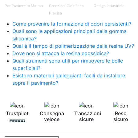
Pavimento epossidico Acquista Glitter Epossidico
Per Pavimento Marmo
Creazioni Gioielleria
Design Industriale
Applicazioni di Epossidici Colle epossidiche
Precisa
Mastice epossidico Adesivo epossidico
bicomponente Malta epossidica Colla
Come prevenire la formazione di odori persistenti?
bicomponente Pavimento epossidico pro e
Quali sono le applicazioni principali della gomma
contro Epossidica Colla epossidica plastica See
siliconica?
all articles →
Qual è il tempo di polimerizzazione della resina UV?
Dove non si attacca la resina epossidica?
Quali strumenti sono utili per rimuovere le bolle
superficiali?
Esistono materiali galleggianti facili da installare
sopra il pavimento?
Trustpilot
Consegna
Transazioni
Reso
veloce
sicure
sicuro