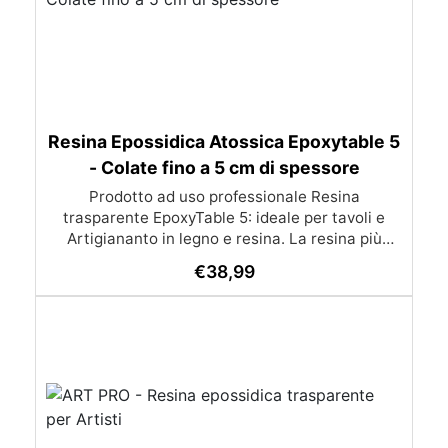
Resina Epossidica Atossica Epoxytable 5
- Colate fino a 5 cm di spessore
Prodotto ad uso professionale Resina
trasparente EpoxyTable 5: ideale per tavoli e
Artigiananto in legno e resina. La resina più
venduta , resistente ai graffi e ingiallimento,
€
38,99
perfetta per colate di alto spessore fino a 5 cm.
Applicazioni Principali: Realizzazione di tavoli in
legno e resina con colate di alto spessore.
Progetti artistici e di design che prevedano una
colata in spessore Inglobamenti di oggetti (fiori,
monete, pietre, ecc) Colate riempitive in
spessore dentro stampi e cassaforme
Caratteristiche principali: ✅ Bassissima