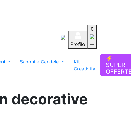
0
Profilo
—
Aiuto
Preferiti
Blog
⚡
nti
Saponi e Candele
Kit
SUPER
Creatività
OFFERT
gn decorative