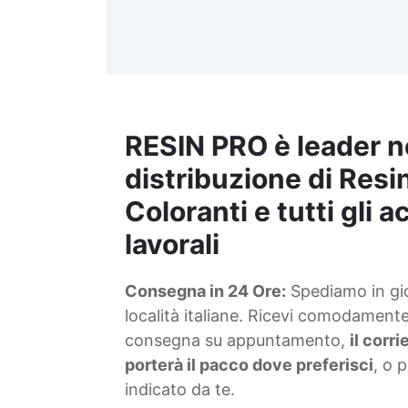
d
t
m
RESIN PRO è leader n
S
f
distribuzione di Resin
Coloranti e tutti gli 
T
lavorali
s
Consegna in 24 Ore:
Spediamo in gior
d
località italiane. Ricevi comodamente 
consegna su appuntamento,
il corr
porterà il pacco dove preferisci
, o 
indicato da te.