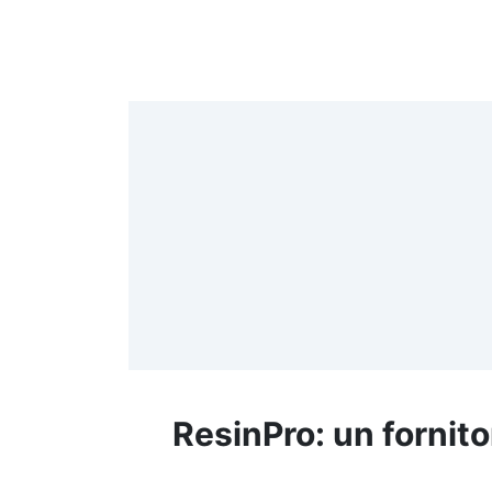
4
>
(
≤
f
ResinPro: un fornito
R