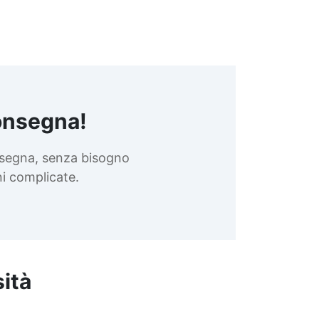
onsegna!
nsegna, senza bisogno
oni complicate.
sità