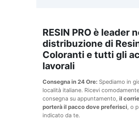
t
m
RESIN PRO è leader n
S
f
distribuzione di Resin
Coloranti e tutti gli 
T
lavorali
s
Consegna in 24 Ore:
Spediamo in gior
d
località italiane. Ricevi comodamente 
consegna su appuntamento,
il corr
porterà il pacco dove preferisci
, o 
indicato da te.
4