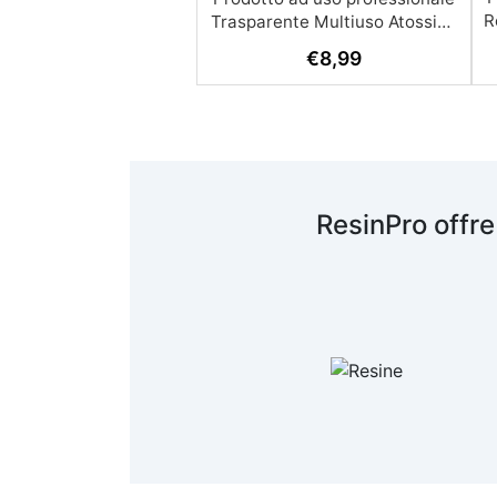
R
€
8,99
A
c
R
ResinPro offre
s