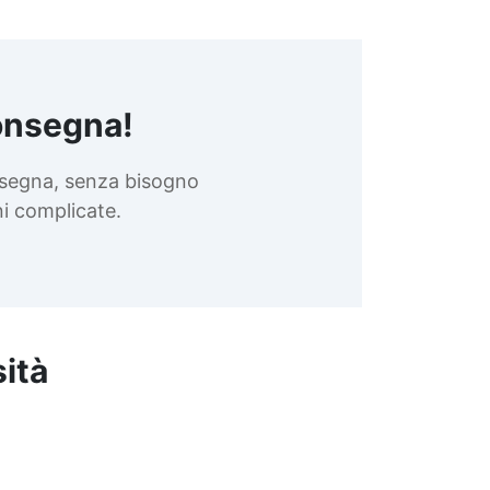
onsegna!
nsegna, senza bisogno
oni complicate.
sità