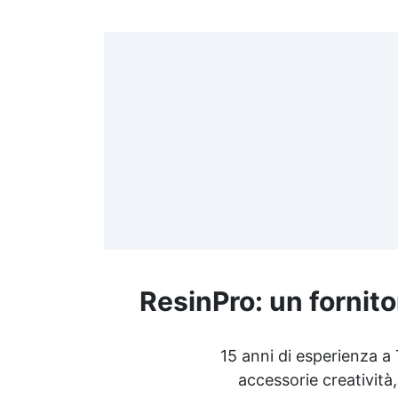
>
(
≤
f
ResinPro: un fornito
R
15 anni di esperienza a
accessorie creatività,