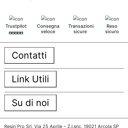
Pavimento epossidico Acquista Glitter Epossidico
Applicazioni di Epossidici Colle epossidiche
Mastice epossidico Adesivo epossidico
bicomponente Malta epossidica Colla
Trustpilot
Consegna
Transazioni
Reso
bicomponente Pavimento epossidico pro e
veloce
sicure
sicuro
contro Epossidica Colla epossidica plastica See
all articles →
Contatti
Link Utili
Su di noi
Resin Pro Srl, Via 25 Aprile – Z.I.snc, 19021 Arcola SP