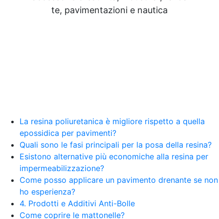
Resine Pareti con resina Adesivi Strutturali DIY
te, pavimentazioni e nautica
Resine Ghiaia e resina Rivestire con resina Corso
resina Spatolato resina See all articles →
Epossidico per pavimenti 41 articles ▸ Epossidico
per pavimenti Pavimenti epossidici Applicazioni
Creative Epossidiche Epossidica vernice Colla
epossidica per legno Tavolo epossidico Colla
epossidica bicomponente plastica Impregnante
epossidico Colla epossidica bicomponente per
plastica Colla epossidica Colla epossidica
bicomponente Epossidica colla Colla
bicomponente plastica Bicomponente
La resina poliuretanica è migliore rispetto a quella
trasparente Pasta bicomponente per metalli
epossidica per pavimenti?
Epossidica bicomponente Bicomponente
Quali sono le fasi principali per la posa della resina?
epossidico Colle bicomponenti Epossidica
Esistono alternative più economiche alla resina per
significato Epossidico significato Polietilene telo
impermeabilizzazione?
Smalto epossidico Colla epossidica legno Colla
Come posso applicare un pavimento drenante se non
epossidica per plastica Collanti epossidici Colla
ho esperienza?
bicomponente per plastica Cariche per Epossidici
Cariche Epossidiche Adesivo bicomponente
4. Prodotti e Additivi Anti-Bolle
epossidico Colla bicomponente epossidica
Come coprire le mattonelle?