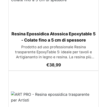
Resina Epossidica Atossica Epoxytable 5
- Colate fino a 5 cm di spessore
Prodotto ad uso professionale Resina
trasparente EpoxyTable 5: ideale per tavoli e
Artigiananto in legno e resina. La resina più
venduta , resistente ai graffi e ingiallimento,
€
38,99
perfetta per colate di alto spessore fino a 5 cm.
Applicazioni Principali: Realizzazione di tavoli in
legno e resina con colate di alto spessore.
Progetti artistici e di design che prevedano una
colata in spessore Inglobamenti di oggetti (fiori,
monete, pietre, ecc) Colate riempitive in
spessore dentro stampi e cassaforme
Caratteristiche principali: ✅ Bassissima